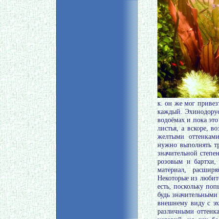
к. он же мог привезт
каждый. Эхинодорус
водоёмах и пока это
листья, а вскоре, 
желтыми оттенками
нужно выполнять тр
значительной степе
розовым и бартхи,
материал, расшир
Некоторые из любит
есть, поскольку поп
будь значительными
внешнему виду с эх
различными оттенка