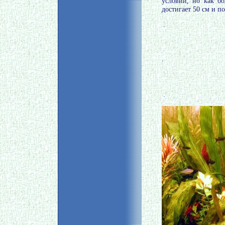
условий, но как бо
достигает 50 см и по
.
.
.