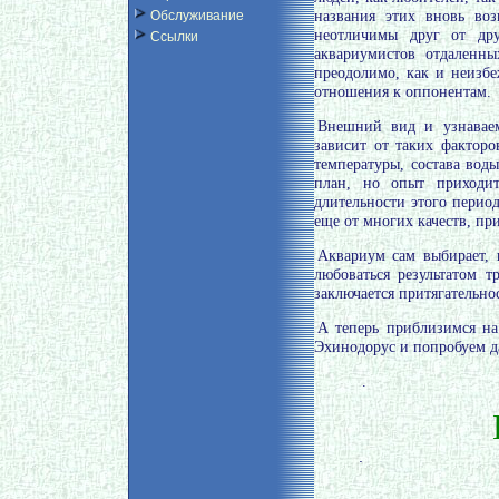
Обслуживание
названия этих вновь во
неотличимы друг от дру
Ссылки
аквариумистов отдаленн
преодолимо, как и неизб
отношения к оппонентам.
Внешний вид и узнаваем
зависит от таких факторо
температуры, состава вод
план, но опыт приходи
длительности этого перио
еще от многих качеств, пр
Аквариум сам выбирает, 
любоваться результатом 
заключается притягательно
А теперь приблизимся на
Эхинодорус и попробуем д
.
.