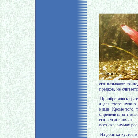
.
его называют эхино
предков, не считает
Приобреталось сраз
а для этого нужно 
ними. Кроме того, т
определить оптимал
его в условиях аква
всех аквариумах рос
Из десятка кустов 