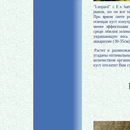
"Leopard" с Е.х ba
рынок, но он все т
Про ярком свете р
освещая куст изнут
менее эффектными 
среди обилия зелен
украшающую весь 
аквариуме (30-35см)
Растет и размножа
угаданы оптимальные
количеством органи
куст отплатит Вам 
.
.
.