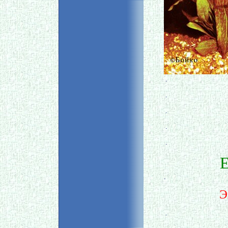
.
.
.
.
.
E
.
Э
.