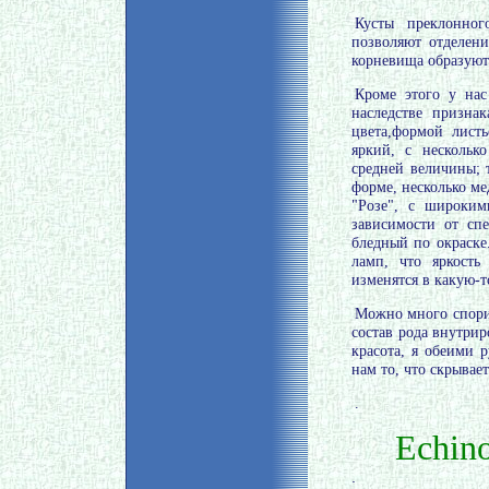
Кусты преклонног
позволяют отделени
корневища образуют
Кроме этого у нас
наследстве призна
цвета,формой лист
яркий, с нескольк
средней величины; 
форме, несколько м
"Розе", с широким
зависимости от сп
бледный по окраске
ламп, что яркость
изменятся в какую-т
Можно много спорит
состав рода внутрир
красота, я обеими 
нам то, что скрывает
.
Echino
.