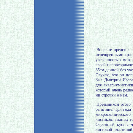
.
.
Впервые представ 
испещренными красн
уверенностью можн
своей неповторимос
35см длиной без уче
Случаю, что он поп
был Дмитрий Игорев
для аквариумистик
который очень редко
ни строчки о нем.
Преемником этого 
быть мне. Три года
микроскопического
листиков, видных т
Огромный куст с ч
листовой пластиной