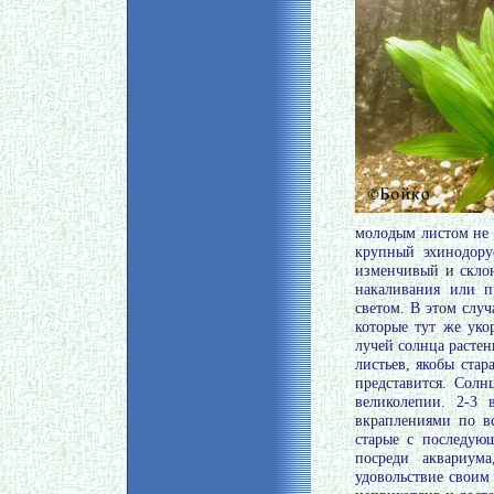
молодым листом не 
крупный эхинодору
изменчивый и скло
накаливания или п
светом. В этом случ
которые тут же уко
лучей солнца растен
листьев, якобы стар
представится. Солн
великолепии. 2-3
вкраплениями по вс
старые с последующ
посреди аквариум
удовольствие своим