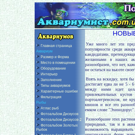
НОВЫЕ
Уже много лет эти пред
Главная страница
популярности среди аквар
Аквариум
кандидатами, претендующи
Размер и Форма
желанными в наших акв
Место в помещении
разнообразен, что нет, каж
Оборудование
не остаться на высоте сво
Интерьер
Взять на вскидку, хотя б
Заполнение
достигает едва ли не 5 - 
Типы аквариумов
между ними идет цела
Характерные ошибки
привлекательных кусто
Фильтрация
портоалегренсисов, не к
Рыбы
квинов и все это разноо
Атлас рыб
емком слове "Эхинодорус"
Фотоальбом Дискусов
Разнообразие этих растен
Фотоальбом Дискусов-2
природных, так и в акв
Фотоальбом Золотых
возможность выращивать 
Рыбок
оригинальных форм эхин