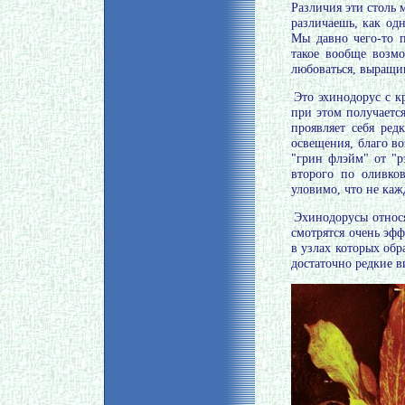
Различия эти столь м
различаешь, как од
Мы давно чего-то п
такое вообще возм
любоваться, выращи
Это эхинодорус с 
при этом получаетс
проявляет себя ред
освещения, благо в
"грин флэйм" от "р
второго по оливко
уловимо, что не ка
Эхинодорусы относ
смотрятся очень эф
в узлах которых обр
достаточно редкие в