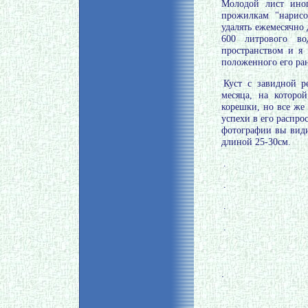
Молодой лист иног
прожилкам "нарисо
удалять ежемесячно 
600 литрового в
пространством и я
положенного его ран
Куст с завидной р
месяца, на которо
корешки, но все же
успехи в его распро
фотографии вы види
длиной 25-30см.
.
.
.
.
.