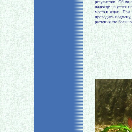
результатов. Обычн
надежду на успех не
место и ждать. При
проводить подмену,
растения это большо
.
.
.