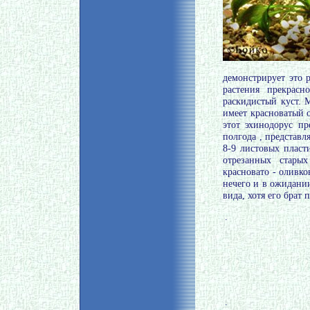
демонстрирует это 
растения прекрасн
раскидистый куст. 
имеет красноватый 
этот эхинодорус пр
полгода , представл
8-9 листовых пласт
отрезанных стары
красновато - оливко
нечего и в ожидани
вида, хотя его брат 
.
.