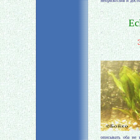
неприхотлив и дост
.
Ec
.
.
описывать оба не 