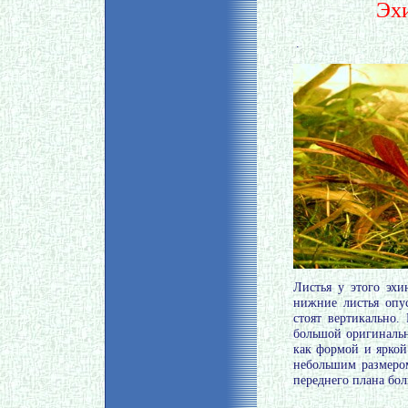
Эхи
.
Листья у этого эхи
нижние листья опус
стоят вертикально.
большой оригинальн
как формой и яркой
небольшим размеро
переднего плана бо