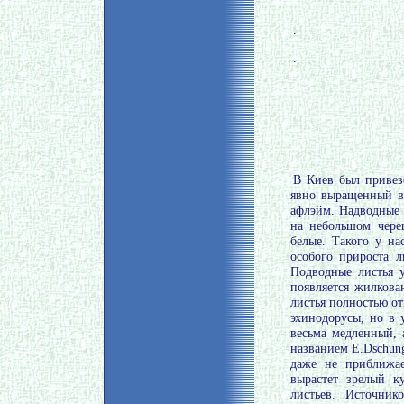
.
.
В Киев был привез
явно выращенный в
афлэйм. Надводные 
на небольшом чере
белые. Такого у на
особого прироста л
Подводные листья у
появляется жилкова
листья полностью от
эхинодорусы, но в 
весьма медленный, 
названием Е.Dschung
даже не приближае
вырастет зрелый к
листьев. Источни