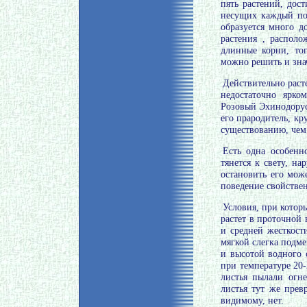
пять растений, дос
несущих каждый по 
образуется много д
растения , располо
длинные корни, тог
можно решить и знач
Действительно раст
недостаточно ярко
Розовый Эхинодорус
его прародитель, к
существованию, чем 
Есть одна особенн
тянется к свету, н
остановить его мож
поведение свойстве
Условия, при котор
растет в проточной
и средней жесткост
мягкой слегка подм
и высотой водного 
при температуре 20-
листья пылали огн
листья тут же прев
видимому, нет.