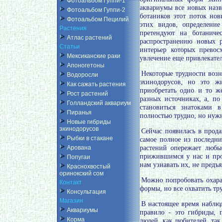
Фотоальбом Гуппи-1
аквариумы все новых назв
Фотоальбом Гуппи-2
ботаников этот поток но
Фотоальбом Пецилий
этих видов, определени
Растения
претендуют на ботаниче
Атлас растений
распространению новых 
Статьи
интерьер которых прево
Мексиканские раки
увлечение еще привлекате
Апоногетоны
Некоторые трудности воз
Водоросли
эхинодорусов, но это ж
Как сажать растения
приобретать одно и то ж
Рост растений
разных источниках, а, п
Голландский аквариум
становиться знатоками 
Пиранья
полностью трудно, но нуж
Новые гибриды
эхинодорусов
Сейчас появилась в прод
Рыбки в стакане
самое полное из последни
Арована
растений опережает любы
прижившимся у нас и про
Попугаи
нам узнавать их, не предъя
Краснохвостый
оринокский сом
Можно попробовать охара
Контакт
формы, но все охватить тр
Консультация
Магазин
В настоящее время наблюд
Аквариумы
правило - это гибриды, 
Корма
людей, как любителей, так