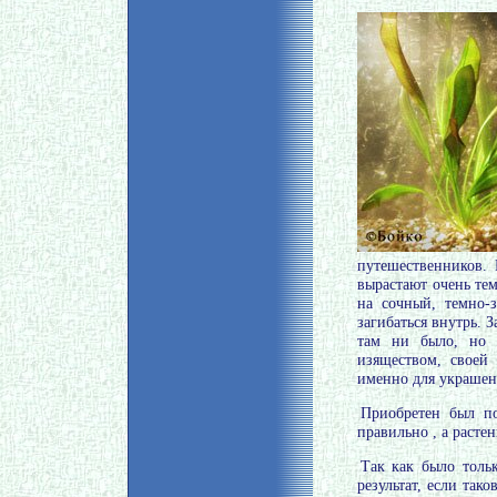
путешественников. 
вырастают очень те
на сочный, темно-з
загибаться внутрь. З
там ни было, но э
изяществом, своей
именно для украшен
Приобретен был по
правильно , а расте
Так как было толь
результат, если так