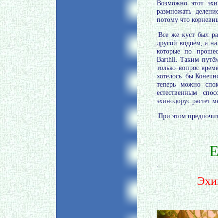
Возможно этот эхи
размножать делени
потому что корневищ
Все же куст был ра
другой водоём, а на
которые по прошес
Barthii. Таким пут
только вопрос време
хотелось бы.Конеч
теперь можно спо
естественным спос
эхинодорус растет м
При этом предпочит
.
E
.
Эхи
.