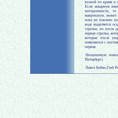
волной по краям и 
Если аквариум имее
неотразимости, то
макронатум, может 
пока не повлиял на
воде выделяется ос
стрелки, но после 
первая стрелка, ко
которые после уко
появляются с посто
первая.
Неоценимую помощ
Питербург).
Павел Бойко,Глеб Р