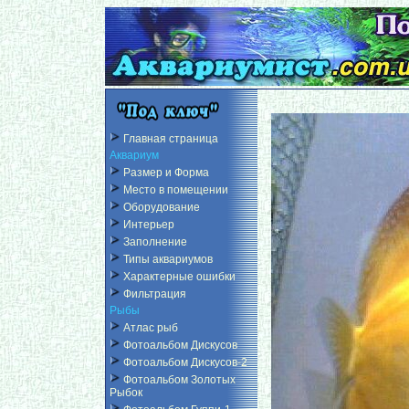
Главная страница
Аквариум
Размер и Форма
Место в помещении
Оборудование
Интерьер
Заполнение
Типы аквариумов
Характерные ошибки
Фильтрация
Рыбы
Атлас рыб
Фотоальбом Дискусов
Фотоальбом Дискусов-2
Фотоальбом Золотых
Рыбок