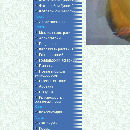
Фотоальбом Гуппи-1
Фотоальбом Гуппи-2
Фотоальбом Пецилий
Растения
Атлас растений
Статьи
Мексиканские раки
Апоногетоны
Водоросли
Как сажать растения
Рост растений
Голландский аквариум
Пиранья
Новые гибриды
эхинодорусов
Рыбки в стакане
Арована
Попугаи
Краснохвостый
оринокский сом
Контакт
Консультация
Магазин
Аквариумы
Корма