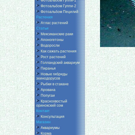
Фотоальбом Гуппи-1
Фотоальбом Гуппи-2
Фотоальбом Пецилий
Растения
Атлас растений
Статьи
Мексиканские раки
Апоногетоны
Водоросли
Как сажать растения
Рост растений
Голландский аквариум
Пиранья
Новые гибриды
эхинодорусов
Рыбки в стакане
Арована
Попугаи
Краснохвостый
оринокский сом
Контакт
Консультация
Магазин
Аквариумы
Корма