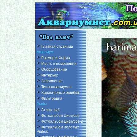
Главная страница
Аквариум
Размер и Форма
Место в помещении
Оборудование
Интерьер
Заполнение
Типы аквариумов
Характерные ошибки
Фильтрация
Рыбы
Атлас рыб
Фотоальбом Дискусов
Фотоальбом Дискусов-2
Фотоальбом Золотых
Рыбок