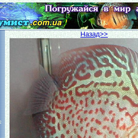
Hазад>>
2