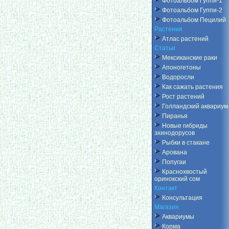
Фотоальбом Гуппи-1
Фотоальбом Гуппи-2
Фотоальбом Пецилий
Растения
Атлас растений
Статьи
Мексиканские раки
Апоногетоны
Водоросли
Как сажать растения
Рост растений
Голландский аквариум
Пиранья
Новые гибриды
эхинодорусов
Рыбки в стакане
Арована
Попугаи
Краснохвостый
оринокский сом
Контакт
Консультация
Магазин
Аквариумы
Корма