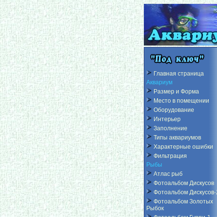
Главная страница
Аквариум
Размер и Форма
Место в помещении
Оборудование
Интерьер
Заполнение
Типы аквариумов
Характерные ошибки
Фильтрация
Рыбы
Атлас рыб
Фотоальбом Дискусов
Фотоальбом Дискусов-
Фотоальбом Золотых
Рыбок