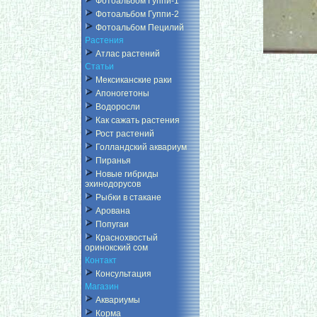
Фотоальбом Гуппи-1
Фотоальбом Гуппи-2
Фотоальбом Пецилий
Растения
Атлас растений
Статьи
Мексиканские раки
Апоногетоны
Водоросли
Как сажать растения
Рост растений
Голландский аквариум
Пиранья
Новые гибриды
эхинодорусов
Рыбки в стакане
Арована
Попугаи
Краснохвостый
оринокский сом
Контакт
Консультация
Магазин
Аквариумы
Корма