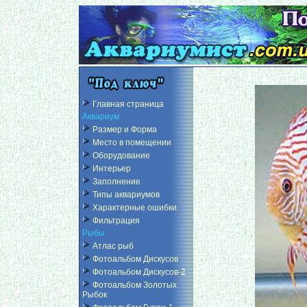
Главная страница
Аквариум
Размер и Форма
Место в помещении
Оборудование
Интерьер
Заполнение
Типы аквариумов
Характерные ошибки
Фильтрация
Рыбы
Атлас рыб
Фотоальбом Дискусов
Фотоальбом Дискусов-2
Фотоальбом Золотых
Рыбок