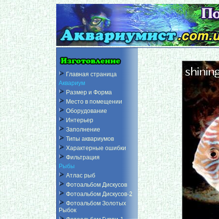
Главная страница
Аквариум
Размер и Форма
Место в помещении
Оборудование
Интерьер
Заполнение
Типы аквариумов
Характерные ошибки
Фильтрация
Рыбы
Атлас рыб
Фотоальбом Дискусов
Фотоальбом Дискусов-2
Фотоальбом Золотых
Рыбок