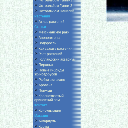
Фотоальбом Гуппи-1
Фотоальбом Гуппи-2
Фотоальбом Пецилий
Растения
Атлас растений
Статьи
Мексиканские раки
Апоногетоны
Водоросли
Как сажать растения
Рост растений
Голландский аквариум
Пиранья
Новые гибриды
эхинодорусов
Рыбки в стакане
Арована
Попугаи
Краснохвостый
оринокский сом
Контакт
Консультация
Магазин
Аквариумы
Корма