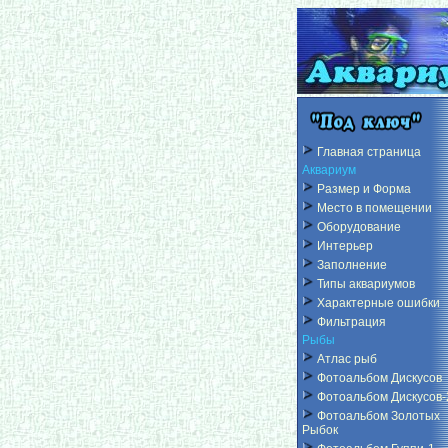
Главная страница
Аквариум
Размер и Форма
Место в помещении
Оборудование
Интерьер
Заполнение
Типы аквариумов
Характерные ошибки
Фильтрация
Рыбы
Атлас рыб
Фотоальбом Дискусов
Фотоальбом Дискусов-
Фотоальбом Золотых
Рыбок