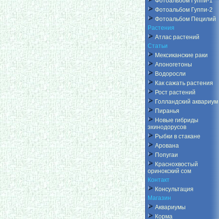
Фотоальбом Гуппи-1
Фотоальбом Гуппи-2
Фотоальбом Пецилий
Растения
Атлас растений
Статьи
Мексиканские раки
Апоногетоны
Водоросли
Как сажать растения
Рост растений
Голландский аквариум
Пиранья
Новые гибриды
эхинодорусов
Рыбки в стакане
Арована
Попугаи
Краснохвостый
оринокский сом
Контакт
Консультация
Магазин
Аквариумы
Корма