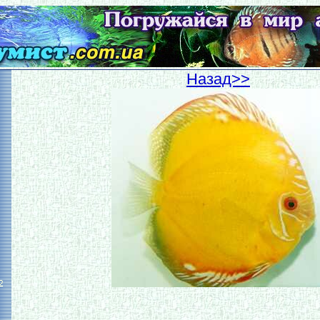
Hазад>>
2