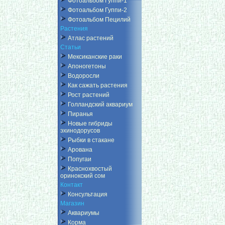
Фотоальбом Гуппи-1
Фотоальбом Гуппи-2
Фотоальбом Пецилий
Растения
Атлас растений
Статьи
Мексиканские раки
Апоногетоны
Водоросли
Как сажать растения
Рост растений
Голландский аквариум
Пиранья
Новые гибриды
эхинодорусов
Рыбки в стакане
Арована
Попугаи
Краснохвостый
оринокский сом
Контакт
Консультация
Магазин
Аквариумы
Корма