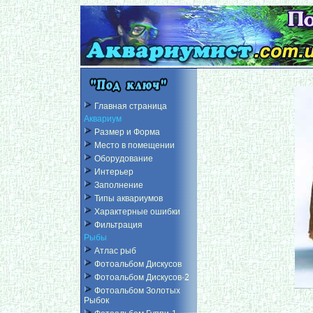
Главная страница
Аквариум
Размер и Форма
Место в помещении
Оборудование
Интерьер
Заполнение
Типы аквариумов
Характерные ошибки
Фильтрация
Рыбы
Атлас рыб
Фотоальбом Дискусов
Фотоальбом Дискусов-2
Фотоальбом Золотых
Рыбок