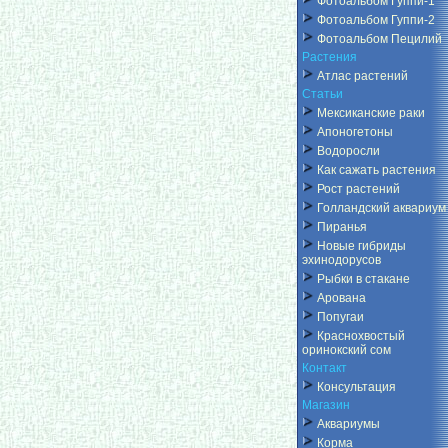
Фотоальбом Гуппи-1
Фотоальбом Гуппи-2
Фотоальбом Пецилий
Растения
Атлас растений
Статьи
Мексиканские раки
Апоногетоны
Водоросли
Как сажать растения
Рост растений
Голландский аквариум
Пиранья
Новые гибриды
эхинодорусов
Рыбки в стакане
Арована
Попугаи
Краснохвостый
оринокский сом
Контакт
Консультация
Магазин
Аквариумы
Корма