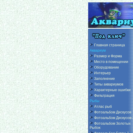
Главная страница
Аквариум
Размер и Форма
Место в помещении
Оборудование
Интерьер
Заполнение
Типы аквариумов
Характерные ошибки
Фильтрация
Рыбы
Атлас рыб
Фотоальбом Дискусов
Фотоальбом Дискусов-
Фотоальбом Золотых
Рыбок