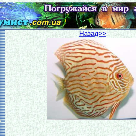
Hазад>>
2