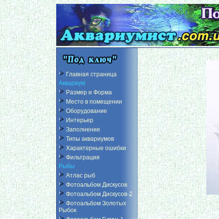
Главная страница
Аквариум
Размер и Форма
Место в помещении
Оборудование
Интерьер
Заполнение
Типы аквариумов
Характерные ошибки
Фильтрация
Рыбы
Атлас рыб
Фотоальбом Дискусов
Фотоальбом Дискусов-2
Фотоальбом Золотых
Рыбок