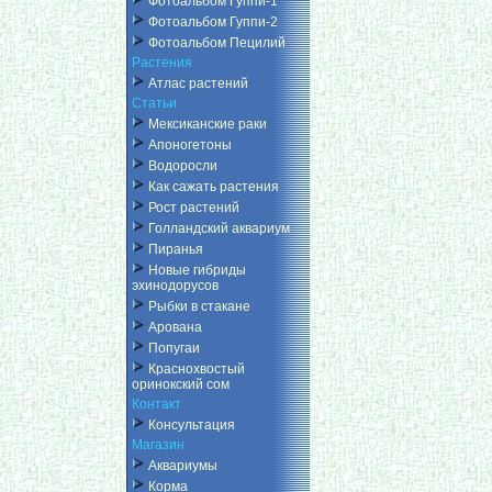
Фотоальбом Гуппи-1
Фотоальбом Гуппи-2
Фотоальбом Пецилий
Растения
Атлас растений
Статьи
Мексиканские раки
Апоногетоны
Водоросли
Как сажать растения
Рост растений
Голландский аквариум
Пиранья
Новые гибриды
эхинодорусов
Рыбки в стакане
Арована
Попугаи
Краснохвостый
оринокский сом
Контакт
Консультация
Магазин
Аквариумы
Корма