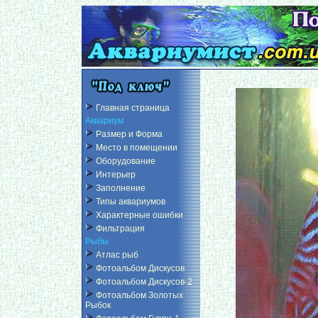
Главная страница
Аквариум
Размер и Форма
Место в помещении
Оборудование
Интерьер
Заполнение
Типы аквариумов
Характерные ошибки
Фильтрация
Рыбы
Атлас рыб
Фотоальбом Дискусов
Фотоальбом Дискусов-2
Фотоальбом Золотых
Рыбок