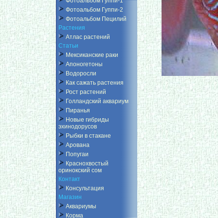
Фотоальбом Гуппи-1
Фотоальбом Гуппи-2
Фотоальбом Пецилий
Растения
Атлас растений
Статьи
Мексиканские раки
Апоногетоны
Водоросли
Как сажать растения
Рост растений
Голландский аквариум
Пиранья
Новые гибриды
эхинодорусов
Рыбки в стакане
Арована
Попугаи
Краснохвостый
оринокский сом
Контакт
Консультация
Магазин
Аквариумы
Корма