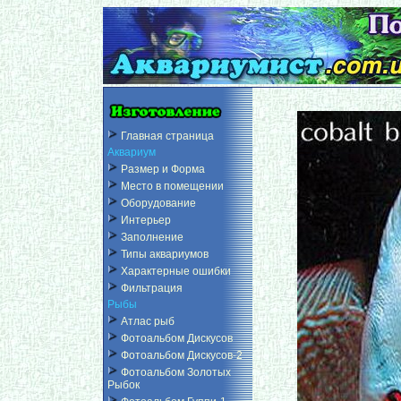
Главная страница
Аквариум
Размер и Форма
Место в помещении
Оборудование
Интерьер
Заполнение
Типы аквариумов
Характерные ошибки
Фильтрация
Рыбы
Атлас рыб
Фотоальбом Дискусов
Фотоальбом Дискусов-2
Фотоальбом Золотых
Рыбок