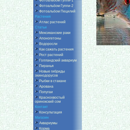
Фотоальбом Гуппи-1
Фотоальбом Гуппи-2
Фотоальбом Пецилий
Растения
Атлас растений
Статьи
Мексиканские раки
Апоногетоны
Водоросли
Как сажать растения
Рост растений
Голландский аквариум
Пиранья
Новые гибриды
эхинодорусов
Рыбки в стакане
Арована
Попугаи
Краснохвостый
оринокский сом
Контакт
Консультация
Магазин
Аквариумы
Корма