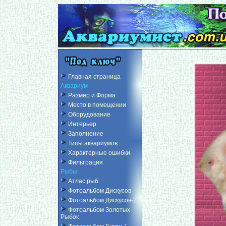
Главная страница
Аквариум
Размер и Форма
Место в помещении
Оборудование
Интерьер
Заполнение
Типы аквариумов
Характерные ошибки
Фильтрация
Рыбы
Атлас рыб
Фотоальбом Дискусов
Фотоальбом Дискусов-2
Фотоальбом Золотых
Рыбок