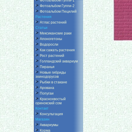
Фотоальбом Гуппи-1
Фотоальбом Гуппи-2
Фотоальбом Пецилий
Растения
Атлас растений
Статьи
Мексиканские раки
Апоногетоны
Водоросли
Как сажать растения
Рост растений
Голландский аквариум
Пиранья
Новые гибриды
эхинодорусов
Рыбки в стакане
Арована
Попугаи
Краснохвостый
оринокский сом
Контакт
Консультация
Магазин
Аквариумы
Корма