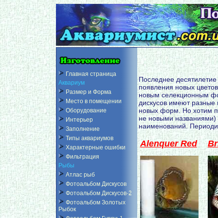
Главная страница
Последнее десятилетие 
Аквариум
появления новых цветов
Размер и Форма
новым селекционным фо
Место в помещении
дискусов имеют разные 
новых форм. Но хотим п
Оборудование
не новыми названиями)
Интерьер
наименований. Периоди
Заполнение
Типы аквариумов
Alenquer Red
Br
Характерные ошибки
Фильтрация
Рыбы
Атлас рыб
Фотоальбом Дискусов
Фотоальбом Дискусов-2
Фотоальбом Золотых
Рыбок