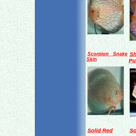
Scorpion Snake
Sh
Skin
Pu
Solid Red
So