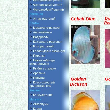
Фотоальбом Гуппи-1
Фотоальбом Гуппи-2
Фотоальбом Пецилий
Растения
Cobalt Blue
Di
Атлас растений
Re
Статьи
Мексиканские раки
Апоногетоны
Водоросли
Как сажать растения
Рост растений
Голландский аквариум
Пиранья
Новые гибриды
эхинодорусов
Рыбки в стакане
Арована
Попугаи
Golden
Go
Краснохвостый
Dickson
оринокский сом
Контакт
Консультация
Магазин
Аквариумы
Корма