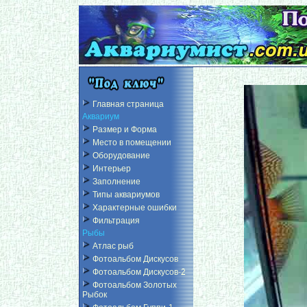
Главная страница
Аквариум
Размер и Форма
Место в помещении
Оборудование
Интерьер
Заполнение
Типы аквариумов
Характерные ошибки
Фильтрация
Рыбы
Атлас рыб
Фотоальбом Дискусов
Фотоальбом Дискусов-2
Фотоальбом Золотых
Рыбок