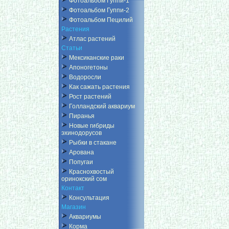
Фотоальбом Гуппи-1
Фотоальбом Гуппи-2
Фотоальбом Пецилий
Растения
Атлас растений
Статьи
Мексиканские раки
Апоногетоны
Водоросли
Как сажать растения
Рост растений
Голландский аквариум
Пиранья
Новые гибриды
эхинодорусов
Рыбки в стакане
Арована
Попугаи
Краснохвостый
оринокский сом
Контакт
Консультация
Магазин
Аквариумы
Корма