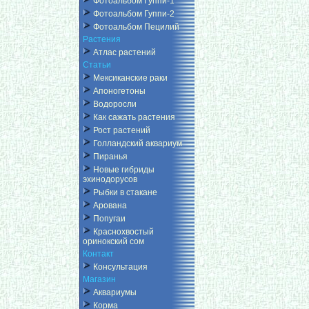
Фотоальбом Гуппи-1
Фотоальбом Гуппи-2
Фотоальбом Пецилий
Растения
Атлас растений
Статьи
Мексиканские раки
Апоногетоны
Водоросли
Как сажать растения
Рост растений
Голландский аквариум
Пиранья
Новые гибриды
эхинодорусов
Рыбки в стакане
Арована
Попугаи
Краснохвостый
оринокский сом
Контакт
Консультация
Магазин
Аквариумы
Корма