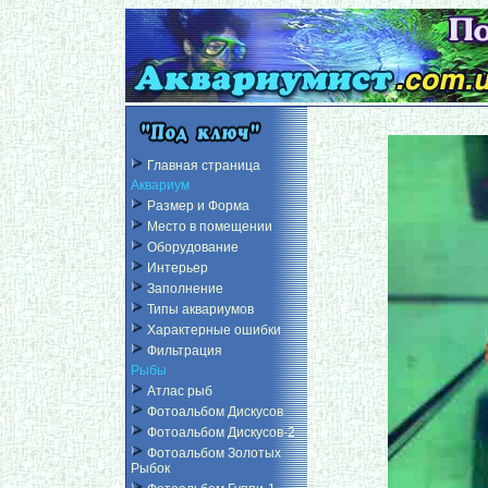
Главная страница
Аквариум
Размер и Форма
Место в помещении
Оборудование
Интерьер
Заполнение
Типы аквариумов
Характерные ошибки
Фильтрация
Рыбы
Атлас рыб
Фотоальбом Дискусов
Фотоальбом Дискусов-2
Фотоальбом Золотых
Рыбок