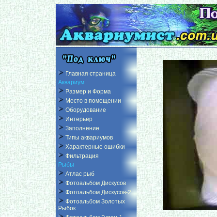
Главная страница
Аквариум
Размер и Форма
Место в помещении
Оборудование
Интерьер
Заполнение
Типы аквариумов
Характерные ошибки
Фильтрация
Рыбы
Атлас рыб
Фотоальбом Дискусов
Фотоальбом Дискусов-2
Фотоальбом Золотых
Рыбок