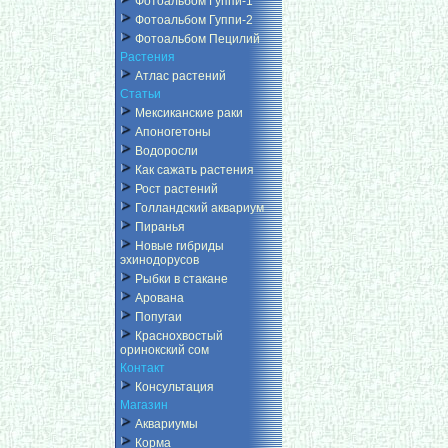
Фотоальбом Гуппи-1
Фотоальбом Гуппи-2
Фотоальбом Пецилий
Растения
Атлас растений
Статьи
Мексиканские раки
Апоногетоны
Водоросли
Как сажать растения
Рост растений
Голландский аквариум
Пиранья
Новые гибриды
эхинодорусов
Рыбки в стакане
Арована
Попугаи
Краснохвостый
оринокский сом
Контакт
Консультация
Магазин
Аквариумы
Корма