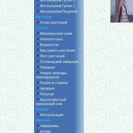
Фотоальбом Гуппи-1
Фотоальбом Гуппи-2
Фотоальбом Пецилий
Растения
Атлас растений
Статьи
Мексиканские раки
Апоногетоны
Водоросли
Как сажать растения
Рост растений
Голландский аквариум
Пиранья
Новые гибриды
эхинодорусов
Рыбки в стакане
Арована
Попугаи
Краснохвостый
оринокский сом
Контакт
Консультация
Магазин
Аквариумы
Корма