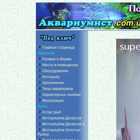
Главная страница
Аквариум
Размер и Форма
Место в помещении
Оборудование
Интерьер
Заполнение
Типы аквариумов
Характерные ошибки
Фильтрация
Рыбы
Атлас рыб
Фотоальбом Дискусов
Фотоальбом Дискусов-2
Фотоальбом Золотых
Рыбок