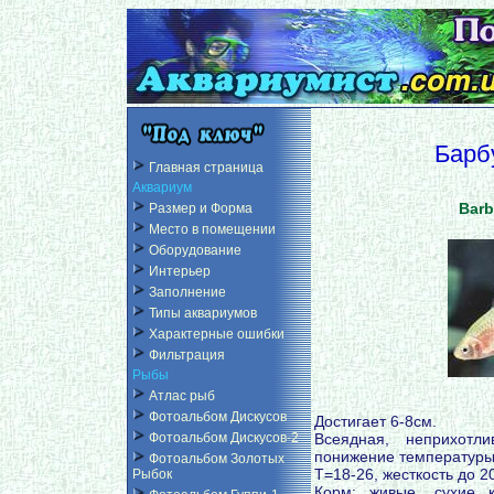
Барб
Главная страница
Аквариум
Barb
Размер и Форма
Место в помещении
Оборудование
Интерьер
Заполнение
Типы аквариумов
Характерные ошибки
Фильтрация
Рыбы
Атлас рыб
Фотоальбом Дискусов
Достигает 6-8см.
Всеядная, неприхотл
Фотоальбом Дискусов-2
понижение температуры 
Фотоальбом Золотых
Т=18-26, жесткость до 2
Рыбок
Корм: живые, сухие 