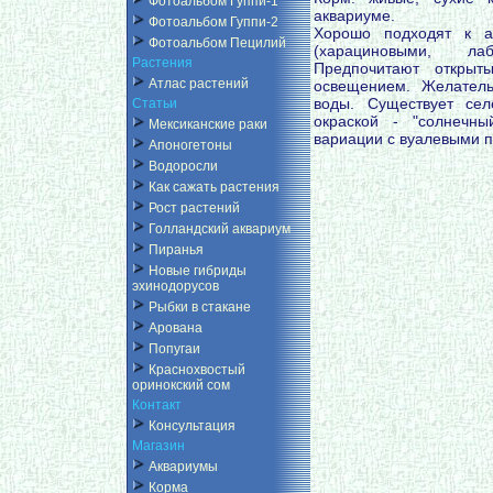
Фотоальбом Гуппи-1
аквариуме.
Фотоальбом Гуппи-2
Хорошо подходят к 
Фотоальбом Пецилий
(харациновыми, лаб
Растения
Предпочитают открыт
Атлас растений
освещением. Желател
воды. Существует се
Статьи
окраской - "солнечн
Мексиканские раки
вариации с вуалевыми 
Апоногетоны
Водоросли
Как сажать растения
Рост растений
Голландский аквариум
Пиранья
Новые гибриды
эхинодорусов
Рыбки в стакане
Арована
Попугаи
Краснохвостый
оринокский сом
Контакт
Консультация
Магазин
Аквариумы
Корма