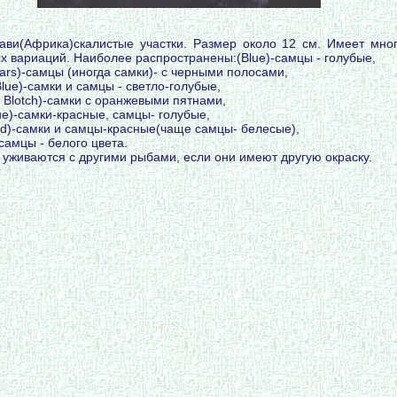
ави(Африка)скалистые участки. Размер около 12 см. Имеет мно
х вариаций. Наиболее распространены:(Blue)-самцы - голубые,
Bars)-самцы (иногда самки)- с черными полосами,
 Blue)-самки и самцы - светло-голубые,
 Blotch)-самки с оранжевыми пятнами,
ue)-самки-красные, самцы- голубые,
d)-самки и самцы-красные(чаще самцы- белесые),
-самцы - белого цвета.
уживаются с другими рыбами, если они имеют другую окраску.