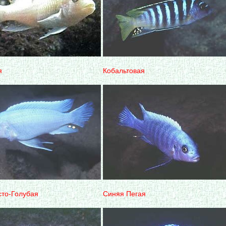
я
Кобальтовая
сто-Голубая
Синяя Пегая