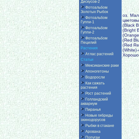
Дискусов-2
Фотоальбом
Золотых Рыбок
оз. Мал
Фотоальбом
цветовы
Гуппи-1
(Black 
Фотоальбом
(Bright
Гуппи-2
(Orange
Фотоальбом
(Red Bl
Пецилий
(Red Re
Растения
(White)
Атлас растений
Хорошо 
Статьи
Мексиканские раки
Апоногетоны
Водоросли
Как сажать
растения
Рост растений
Голландский
аквариум
Пиранья
Новые гибриды
эхинодорусов
Рыбки в стакане
Арована
Попугаи