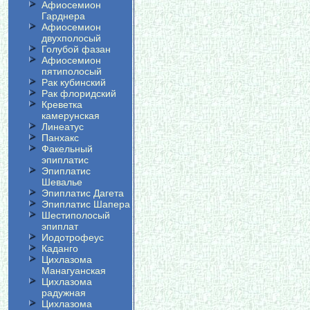
Афиосемион
Гарднера
Афиосемион
двухполосый
Голубой фазан
Афиосемион
пятиполосый
Рак кубинский
Рак флоридский
Креветка
камерунская
Линеатус
Панхакс
Факельный
эпиплатис
Эпиплатис
Шевалье
Эпиплатис Дагета
Эпиплатис Шапера
Шестиполосый
эпиплат
Иодотрофеус
Каданго
Цихлазома
Манагуанская
Цихлазома
радужная
Цихлазома