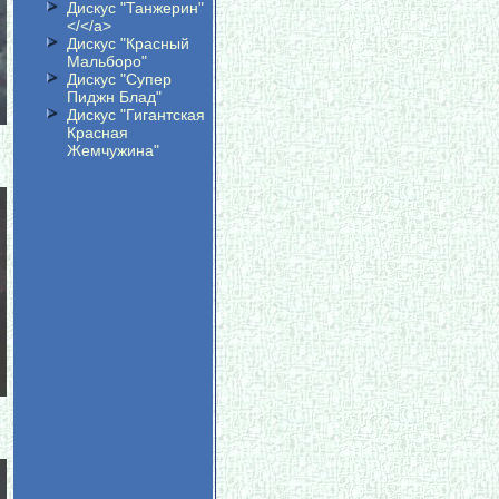
Дискус "Танжерин"
</</a>
Дискус "Красный
Мальборо"
Дискус "Супер
Пиджн Блад"
Дискус "Гигантская
Красная
Жемчужина"