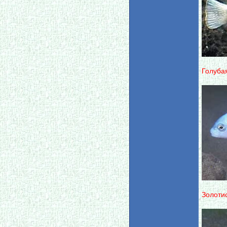
Голуба
Золоти