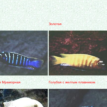
Золотая
я Мраморная
Голубая с желтым плавником