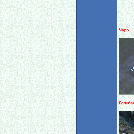
Чаро
Голуба