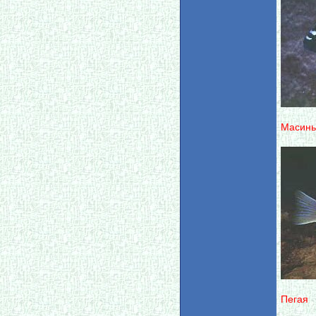
Масинь
Пегая