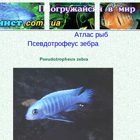
Атлас рыб
Псевдотрофеус зебра
Pseudotropheus zebra