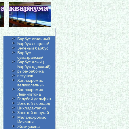
Барбус огненный
Барбус лящовый
Зеленый барбус
Барбус
суматранский
Барбус алый (
Барбус одесский)
рыба-бабочка
петушок
Хаплохромис
великолепный
Хаплохромис
Левингвтона
Голубой дельфин
Золотой леопард
Цихлида-тапир
Золотой попугай
Меланохромис
Йоханни
Жемчужина