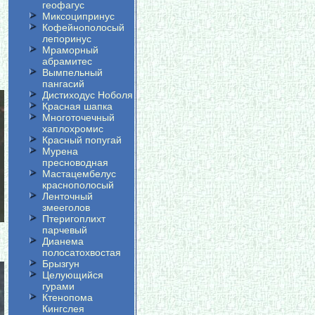
геофагус
Миксоципринус
Кофейнополосый
лепоринус
Мраморный
абрамитес
Вымпельный
пангасий
Дистиходус Ноболя
Красная шапка
Многоточечный
хаплохромис
Красный попугай
Мурена
пресноводная
Мастацембелус
краснополосый
Ленточный
змееголов
Птеригоплихт
парчевый
Дианема
полосатохвостая
Брызгун
Целующийся
гурами
Ктенопома
Кингслея