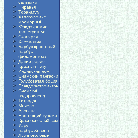
сальвини
Пиранья
Торакатум
Хаплохромис
мраморный
Юлидохромис
транскриптус
Скалярия
Хасемания
Барбус крестовый
Барбус
филаментоза
Данио рерио
Красный паку
Индийский нож
Сиамский пангасий
Голубоватая боция
Псевдогастромизон
Сиамский
водорослеед
Тетрадон
Мечерот
Арована
Настоящий гурами
Краснохвостый сом
Уару
Барбус Ховена
Львиноголовый