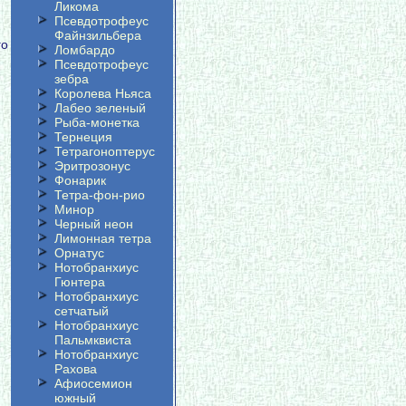
Ликома
Псевдотрофеус
Файнзильбера
го
Ломбардо
Псевдотрофеус
зебра
Королева Ньяса
Лабео зеленый
Рыба-монетка
Тернеция
Тетрагоноптерус
Эритрозонус
Фонарик
Тетра-фон-рио
Минор
Черный неон
Лимонная тетра
Орнатус
Нотобранхиус
Гюнтера
Нотобранхиус
сетчатый
Нотобранхиус
Пальмквиста
Нотобранхиус
Рахова
Афиосемион
южный