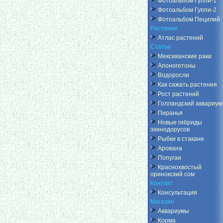
Фотоальбом Гуппи-1
Фотоальбом Гуппи-2
Фотоальбом Пецилий
Растения
Атлас растений
Статьи
Мексиканские раки
Апоногетоны
Водоросли
Как сажать растения
Рост растений
Голландский аквариум
Пиранья
Новые гибриды
эхинодорусов
Рыбки в стакане
Арована
Попугаи
Краснохвостый
оринокский сом
Контакт
Консультация
Магазин
Аквариумы
Корма