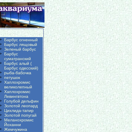
Барбус огненный
Барбус лящовый
Зеленый барбус
Барбус
суматранский
Барбус алый (
Барбус одесский)
рыба-бабочка
петушок
Хаплохромис
великолепный
Хаплохромис
Левингвтона
Голубой дельфин
Золотой леопард
Цихлида-тапир
Золотой попугай
Меланохромис
Йоханни
Жемчужина