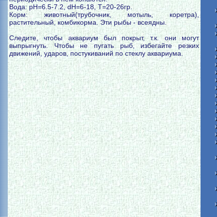
Вода: pH=6.5-7.2, dH=6-18, T=20-26гр.
Корм: животный(трубочник, мотыль, коретра),
растительный, комбикорма. Эти рыбы - всеядны.
Следите, чтобы аквариум был покрыт, т.к. они могут
выпрыгнуть. Чтобы не пугать рыб, избегайте резких
движений, ударов, постукиваний по стеклу аквариума.