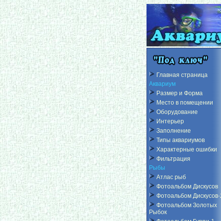
Главная страница
Аквариум
Размер и Форма
Место в помещении
Оборудование
Интерьер
Заполнение
Типы аквариумов
Характерные ошибки
Фильтрация
Рыбы
Атлас рыб
Фотоальбом Дискусов
Фотоальбом Дискусов-
Фотоальбом Золотых
Рыбок