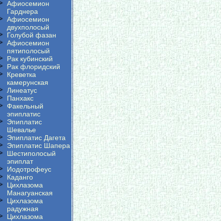
Афиосемион
Гарднера
Афиосемион
двухполосый
Голубой фазан
Афиосемион
пятиполосый
Рак кубинский
Рак флоридский
Креветка
камерунская
Линеатус
Панхакс
Факельный
эпиплатис
Эпиплатис
Шевалье
Эпиплатис Дагета
Эпиплатис Шапера
Шестиполосый
эпиплат
Иодотрофеус
Каданго
Цихлазома
Манагуанская
Цихлазома
радужная
Цихлазома