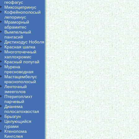
геофагус
Миксоципринус
Кофейнополосый
лепоринус
Мраморный
абрамитес
Вымпельный
пангасий
Дистиходус Ноболя
Красная шапка
Многоточечный
хаплохромис
Красный попугай
Мурена
пресноводная
Мастацембелус
краснополосый
Ленточный
змееголов
Птеригоплихт
парчевый
Дианема
полосатохвостая
Брызгун
Целующийся
гурами
Ктенопома
Кингслея