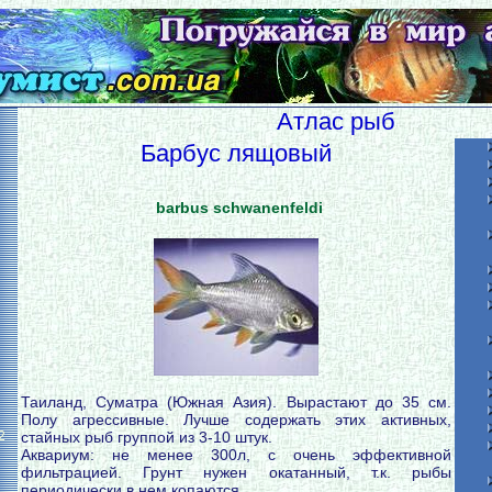
Атлас рыб
Барбус лящовый
barbus schwanenfeldi
Таиланд, Суматра (Южная Азия). Вырастают до 35 см.
Полу агрессивные. Лучше содержать этих активных,
стайных рыб группой из 3-10 штук.
2
Аквариум: не менее 300л, с очень эффективной
фильтрацией. Грунт нужен окатанный, т.к. рыбы
периодически в нем копаются.