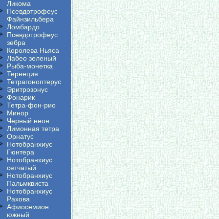
Ликома
Псевдотрофеус
Файнзильбера
Ломбардо
Псевдотрофеус
зебра
Королева Ньяса
Лабео зеленый
Рыба-монетка
Тернеция
Тетрагоноптерус
Эритрозонус
Фонарик
Тетра-фон-рио
Минор
Черный неон
Лимонная тетра
Орнатус
Нотобранхиус
Гюнтера
Нотобранхиус
сетчатый
Нотобранхиус
Пальмквиста
Нотобранхиус
Рахова
Афиосемион
южный