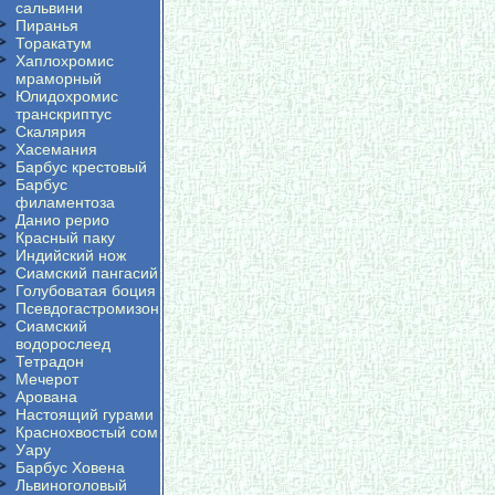
сальвини
Пиранья
Торакатум
Хаплохромис
мраморный
Юлидохромис
транскриптус
Скалярия
Хасемания
Барбус крестовый
Барбус
филаментоза
Данио рерио
Красный паку
Индийский нож
Сиамский пангасий
Голубоватая боция
Псевдогастромизон
Сиамский
водорослеед
Тетрадон
Мечерот
Арована
Настоящий гурами
Краснохвостый сом
Уару
Барбус Ховена
Львиноголовый