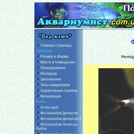
Главная страница
Аквариум
Hemig
Размер и Форма
Место в помещении
Оборудование
Интерьер
Заполнение
Типы аквариумов
Характерные ошибки
Фильтрация
Рыбы
Атлас рыб
Фотоальбом Дискусов
Фотоальбом Дискусов-2
Фотоальбом Золотых
Рыбок