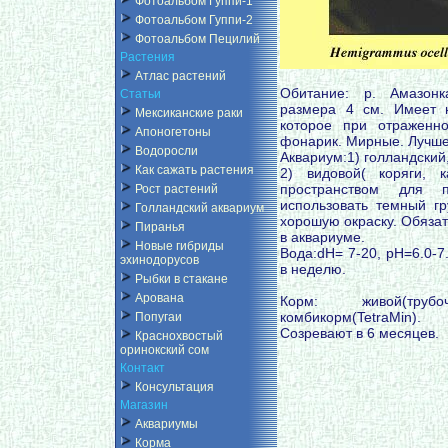
Фотоальбом Гуппи-1
Фотоальбом Гуппи-2
Фотоальбом Пецилий
Растения
Атлас растений
Обитание: р. Амазонк
Статьи
размера 4 см. Имеет н
Мексиканские раки
которое при отраженн
Апоногетоны
фонарик. Мирные. Лучше 
Водоросли
Аквариум:1) голландский
Как сажать растения
2) видовой( коряги, 
пространством для п
Рост растений
использовать темный г
Голландский аквариум
хорошую окраску. Обяза
Пиранья
в аквариуме.
Новые гибриды
Вода:dH= 7-20, pH=6.0-7
эхинодорусов
в неделю.
Рыбки в стакане
Арована
Корм: живой(труб
комбикорм(TetraMin).
Попугаи
Созревают в 6 месяцев.
Краснохвостый
оринокский сом
Контакт
Консультация
Магазин
Аквариумы
Корма