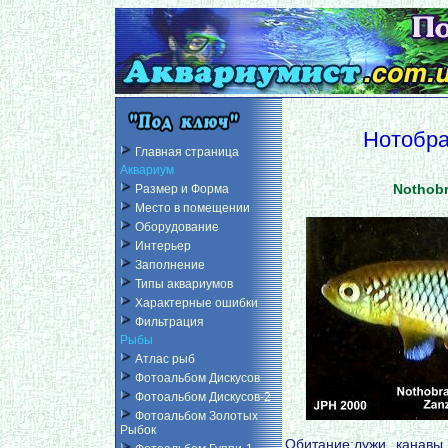
Нотобра
Главная страница
Аквариум
Nothobr
Размер и Форма
Место в помещении
Оборудование
Интерьер
Заполнение
Типы аквариумов
Характерные ошибки
Фильтрация
Рыбы
Атлас рыб
Фотоальбом Дискусов
Фотоальбом Дискусов-2
Фотоальбом Золотых
Рыбок
Обитание:лужи, канавы,