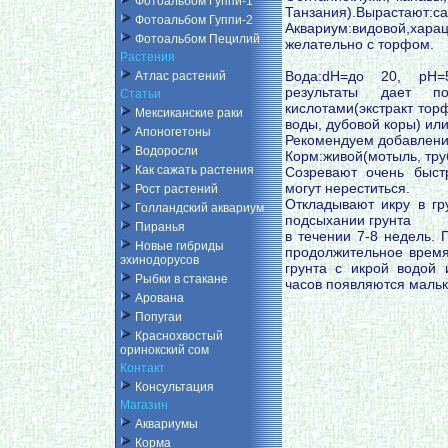
Фотоальбом Гуппи-1
Танзания).Вырастают:са
Фотоальбом Гуппи-2
Аквариум:видовой,хар
Фотоальбом Пецилий
желательно с торфом.
Растения
Вода:dH=до 20, pH=5
Атлас растений
результаты дает п
Статьи
кислотами(экстракт тор
Мексиканские раки
воды, дубовой коры) или
Апоногетоны
Рекомендуем добавление
Водоросли
Корм:живой(мотыль, тру
Как сажать растения
Созревают очень быст
могут нереститься.
Рост растений
Откладывают икру в гру
Голландский аквариум
подсыхании грунта
Пиранья
в течении 7-8 недель. 
Новые гибриды
продолжительное время 
эхинодорусов
грунта с икрой водой 
Рыбки в стакане
часов появляются мальк
Арована
Попугаи
Краснохвостый
оринокский сом
Контакт
Консультация
Магазин
Аквариумы
Корма