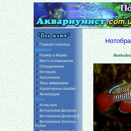
Нотобра
Главная страница
Аквариум
Nothobr
Размер и Форма
Место в помещении
Оборудование
Интерьер
Заполнение
Типы аквариумов
Характерные ошибки
Фильтрация
Рыбы
Атлас рыб
Фотоальбом Дискусов
Фотоальбом Дискусов-2
Фотоальбом Золотых
Рыбок