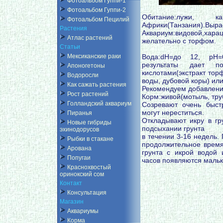
Фотоальбом Гуппи-1
Фотоальбом Гуппи-2
Обитание:лужи, 
Фотоальбом Пецилий
Африки(Танзания).Вырас
Растения
Аквариум:видовой,хар
Атлас растений
желательно с торфом.
Статьи
Вода:dH=до 12, pH=6
Мексиканские раки
результаты дает п
Апоногетоны
кислотами(экстракт тор
Водоросли
воды, дубовой коры) или
Как сажать растения
Рекомендуем добавление
Рост растений
Корм:живой(мотыль, тру
Голландский аквариум
Созревают очень быст
могут нереститься.
Пиранья
Откладывают икру в гру
Новые гибриды
подсыхании грунта
эхинодорусов
в течении 3-16 недель.
Рыбки в стакане
продолжительное время 
Арована
грунта с икрой водой 
Попугаи
часов появляются мальк
Краснохвостый
оринокский сом
Контакт
Консультация
Магазин
Аквариумы
Корма