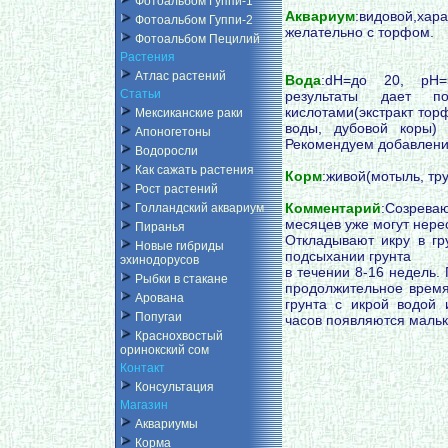
Фотоальбом Гуппи-1
Аквариум
:видовой,ха
Фотоальбом Гуппи-2
желательно с торфом.
Фотоальбом Пецилий
Растения
Атлас растений
Вода
:dH=до 20, pH=
Статьи
результаты дает п
кислотами(экстракт тор
Мексиканские раки
воды, дубовой коры) 
Апоногетоны
Рекомендуем добавление
Водоросли
Как сажать растения
Корм
:живой(мотыль, тру
Рост растений
Комментарий
:Созрева
Голландский аквариум
месяцев уже могут нере
Пиранья
Откладывают икру в гру
Новые гибриды
подсыхании грунта
эхинодорусов
в течении 8-16 недель.
Рыбки в стакане
продолжительное время 
Арована
грунта с икрой водой 
Попугаи
часов появляются мальк
Краснохвостый
оринокский сом
Контакт
Консультация
Магазин
Аквариумы
Корма