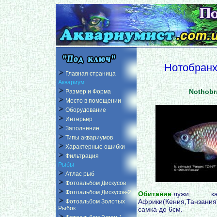
Нотобранх
Главная страница
Аквариум
Nothobr
Размер и Форма
Место в помещении
Оборудование
Интерьер
Заполнение
Типы аквариумов
Характерные ошибки
Фильтрация
Рыбы
Атлас рыб
Фотоальбом Дискусов
Фотоальбом Дискусов-2
Обитание
:лужи, к
Африки(Кения,Танзан
Фотоальбом Золотых
Рыбок
самка до 6см.