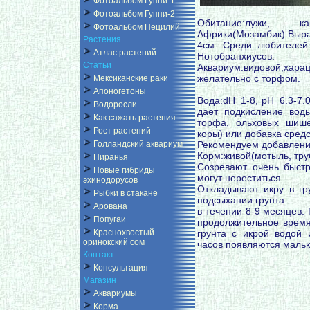
Фотоальбом Гуппи-1
Фотоальбом Гуппи-2
Обитание:лужи, 
Фотоальбом Пецилий
Африки(Мозамбик).Вы
Растения
4см. Среди любителей
Атлас растений
Нотобранхиусов.
Статьи
Аквариум:видовой,хар
желательно с торфом.
Мексиканские раки
Апоногетоны
Вода:dH=1-8, pH=6.3-7.
Водоросли
дает подкисление воды
Как сажать растения
торфа, ольховых шише
Рост растений
коры) или добавка средс
Рекомендуем добавление
Голландский аквариум
Корм:живой(мотыль, тру
Пиранья
Созревают очень быстр
Новые гибриды
могут нереститься.
эхинодорусов
Откладывают икру в гру
Рыбки в стакане
подсыхании грунта
Арована
в течении 8-9 месяцев.
Попугаи
продолжительное время 
грунта с икрой водой 
Краснохвостый
оринокский сом
часов появляются мальк
Контакт
Консультация
Магазин
Аквариумы
Корма