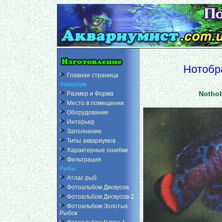
Нотобр
Главная страница
Аквариум
Nothob
Размер и Форма
Место в помещении
Оборудование
Интерьер
Заполнение
Типы аквариумов
Характерные ошибки
Фильтрация
Рыбы
Атлас рыб
Фотоальбом Дискусов
Фотоальбом Дискусов-2
Фотоальбом Золотых
Рыбок