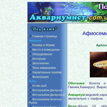
Афиосеми
Главная страница
Аквариум
Aphios
Размер и Форма
Место в помещении
Оборудование
Интерьер
Заполнение
Типы аквариумов
Характерные ошибки
Фильтрация
Рыбы
Обитание
: болота и 
Атлас рыб
Гвинея,Камерун). Вырас
Фотоальбом Дискусов
Аквариум
:видовой,ха
Фотоальбом Дискусов-2
желательно с торфом.
Фотоальбом Золотых
Рыбок
Вода
:dH=до 10, pH=