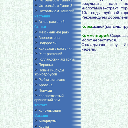
Фотоальбом Гуппи-1
результаты дает п
Фотоальбом Гуппи-2
кислотами(экстракт то
Фотоальбом Пецилий
10л. воды, дубовой кор
Растения
Рекомендуем добавление
Атлас растений
Корм
:живой(мотыль, тру
Статьи
Мексиканские раки
Комментарий
:Созрева
Апоногетоны
могут нереститься.
Водоросли
Откладывают икру . Ик
Как сажать растения
недель.
Рост растений
Голландский аквариум
Пиранья
Новые гибриды
эхинодорусов
Рыбки в стакане
Арована
Попугаи
Краснохвостый
оринокский сом
Контакт
Консультация
Магазин
Аквариумы
Корма