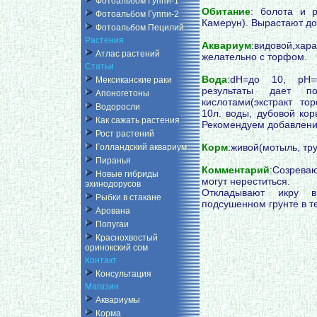
Фотоальбом Гуппи-1
Обитание
: болота и 
Фотоальбом Гуппи-2
Камерун). Вырастают до
Фотоальбом Пецилий
Растения
Аквариум
:видовой,ха
Атлас растений
желательно с торфом.
Статьи
Вода
:dH=до 10, pH=
Мексиканские раки
результаты дает п
Апоногетоны
кислотами(экстракт то
Водоросли
10л. воды, дубовой кор
Как сажать растения
Рекомендуем добавление
Рост растений
Корм
:живой(мотыль, тру
Голландский аквариум
Пиранья
Комментарий
:Созрева
Новые гибриды
могут нереститься.
эхинодорусов
Откладывают икру в
Рыбки в стакане
подсушенном грунте в т
Арована
Попугаи
Краснохвостый
оринокский сом
Контакт
Консультация
Магазин
Аквариумы
Корма