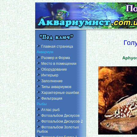
Гол
Главная страница
Аквариум
Aphyos
Размер и Форма
Место в помещении
Оборудование
Интерьер
Заполнение
Типы аквариумов
Характерные ошибки
Фильтрация
Рыбы
Атлас рыб
Фотоальбом Дискусов
Фотоальбом Дискусов-2
Фотоальбом Золотых
Рыбок