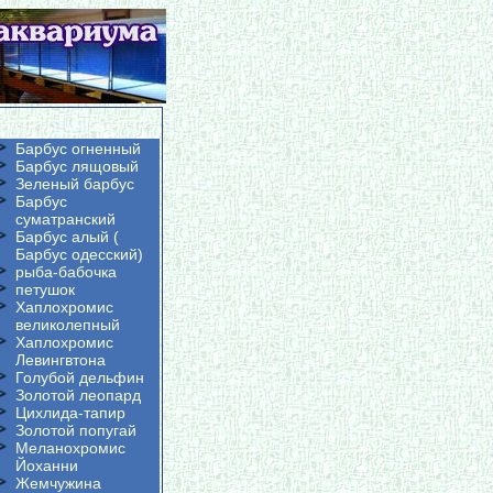
Барбус огненный
Барбус лящовый
Зеленый барбус
Барбус
суматранский
Барбус алый (
Барбус одесский)
рыба-бабочка
петушок
Хаплохромис
великолепный
Хаплохромис
Левингвтона
Голубой дельфин
Золотой леопард
Цихлида-тапир
Золотой попугай
Меланохромис
Йоханни
Жемчужина