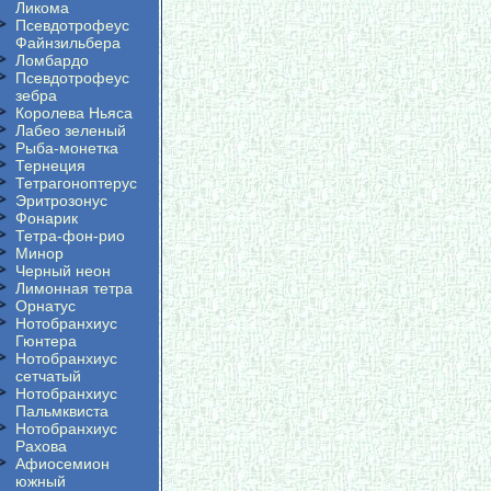
Ликома
Псевдотрофеус
Файнзильбера
Ломбардо
Псевдотрофеус
зебра
Королева Ньяса
Лабео зеленый
Рыба-монетка
Тернеция
Тетрагоноптерус
Эритрозонус
Фонарик
Тетра-фон-рио
Минор
Черный неон
Лимонная тетра
Орнатус
Нотобранхиус
Гюнтера
Нотобранхиус
сетчатый
Нотобранхиус
Пальмквиста
Нотобранхиус
Рахова
Афиосемион
южный