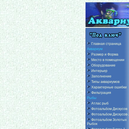
Главная страница
Аквариум
Размер и Форма
Место в помещении
Оборудование
Интерьер
Заполнение
Типы аквариумов
Характерные ошибки
Фильтрация
Рыбы
Атлас рыб
Фотоальбом Дискусов
Фотоальбом Дискусов-
Фотоальбом Золотых
Рыбок