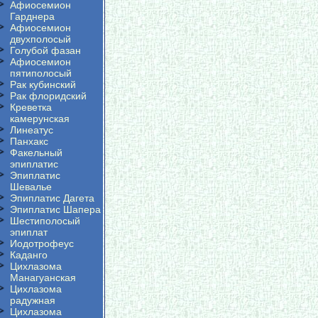
Афиосемион
Гарднера
Афиосемион
двухполосый
Голубой фазан
Афиосемион
пятиполосый
Рак кубинский
Рак флоридский
Креветка
камерунская
Линеатус
Панхакс
Факельный
эпиплатис
Эпиплатис
Шевалье
Эпиплатис Дагета
Эпиплатис Шапера
Шестиполосый
эпиплат
Иодотрофеус
Каданго
Цихлазома
Манагуанская
Цихлазома
радужная
Цихлазома