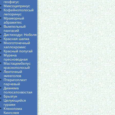
геофагус
Миксоципринус
Кофейнополосый
лепоринус
Мраморный
абрамитес
Вымпельный
пангасий
Дистиходус Ноболя
Красная шапка
Многоточечный
хаплохромис
Красный попугай
Мурена
пресноводная
Мастацембелус
краснополосый
Ленточный
змееголов
Птеригоплихт
парчевый
Дианема
полосатохвостая
Брызгун
Целующийся
гурами
Ктенопома
Кингслея