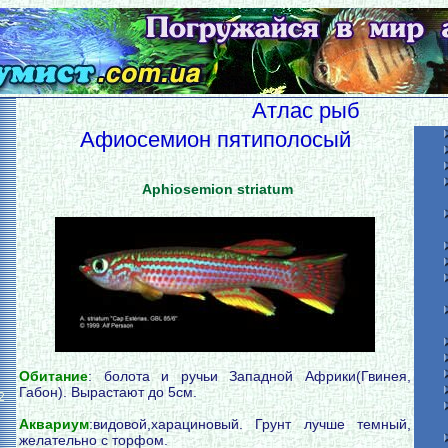
Атлас рыб
Афиосемион пятиполосый
Aphiosemion striatum
Обитание
: болота и ручьи Западной Африки(Гвинея,
Габон). Вырастают до 5см.
2
Аквариум
:видовой,харациновый. Грунт лучше темный,
желательно с торфом.