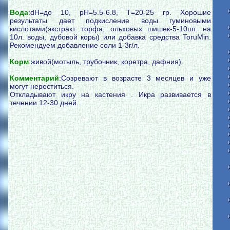
Вода
:dH=до 10, pH=5.5-6.8, T=20-25 гр. Хорошие
результаты дает подкисление воды гуминовыми
кислотами(экстракт торфа, ольховых шишек-5-10шт. на
10л. воды, дубовой коры) или добавка средства ToruMin.
Рекомендуем добавление соли 1-3г/л.
Корм
:живой(мотыль, трубочник, коретра, дафния).
Комментарий
:Созревают в возрасте 3 месяцев и уже
могут нереститься.
Откладывают икру на кастения . Икра развивается в
течении 12-30 дней.