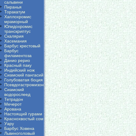
сальвини
Пиранья
Торакатум
Хаплохромис
мраморный
Юлидохромис
транскриптус
Скалярия
Хасемания
Барбус крестовый
Барбус
филаментоза
Данио рерио
Красный паку
Индийский нож
Сиамский пангасий
Голубоватая боция
Псевдогастромизон
Сиамский
водорослеед
Тетрадон
Мечерот
Арована
Настоящий гурами
Краснохвостый сом
Уару
Барбус Ховена
Львиноголовый