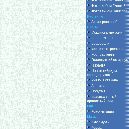
Фотоальбом Гуппи-1
Фотоальбом Гуппи-2
Фотоальбом Пецилий
Растения
Атлас растений
Статьи
Мексиканские раки
Апоногетоны
Водоросли
Как сажать растения
Рост растений
Голландский аквариум
Пиранья
Новые гибриды
эхинодорусов
Рыбки в стакане
Арована
Попугаи
Краснохвостый
оринокский сом
Контакт
Консультация
Магазин
Аквариумы
Корма