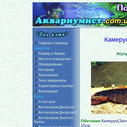
Камерун
Главная страница
Аквариум
Atyo
Размер и Форма
Место в помещении
Оборудование
Интерьер
Заполнение
Типы аквариумов
Характерные ошибки
Фильтрация
Рыбы
Атлас рыб
Фотоальбом Дискусов
Фотоальбом Дискусов-2
Фотоальбом Золотых
Обитание
:Камерун(За
Рыбок
15см.