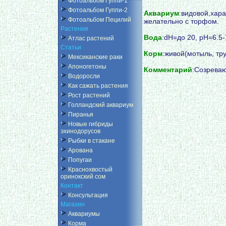
Фотоальбом Гуппи-1
Фотоальбом Гуппи-2
Аквариум
:видовой,ха
Фотоальбом Пецилий
желательно с торфом.
Растения
Вода
:dH=до 20, pH=6.5-
Атлас растений
Статьи
Корм
:живой(мотыль, тру
Мексиканские раки
Апоногетоны
Комментарий
:Созреваю
Водоросли
Как сажать растения
Рост растений
Голландский аквариум
Пиранья
Новые гибриды
эхинодорусов
Рыбки в стакане
Арована
Попугаи
Краснохвостый
оринокский сом
Контакт
Консультация
Магазин
Аквариумы
Корма