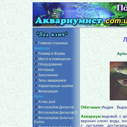
Л
Главная страница
Аквариум
Aplo
Размер и Форма
Место в помещении
Оборудование
Интерьер
Заполнение
Типы аквариумов
Характерные ошибки
Фильтрация
Рыбы
Атлас рыб
Обитание
:Индия . Выра
Фотоальбом Дискусов
Фотоальбом Дискусов-2
Аквариум
:видовой, с 
Фотоальбом Золотых
верхних слоях воды, по
Рыбок
с листьями, достига