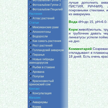
Фотоальбом Гуппи-1
лучше дополнить акв
Фотоальбом Гуппи-2
ПИСТИЯ, РИЧЧИЯ). А
Фотоальбом Пецилий
покровными стеклами, и
из аквариума.
Растения
Атлас растений
Вода
:dH=до 15, pH=6.0-
Статьи
Мексиканские раки
Корм
:живой(мотыль, тр
Апоногетоны
и трубочник давать ч
Водоросли
линеатусы успели поймат
на дно.
Как сажать растения
Рост растений
Комментарий
:Созрева
Голландский аквариум
откладывают в плавающи
Пиранья
18 дней. Есть очень кр
Новые гибриды
эхинодорусов
Рыбки в стакане
Арована
Попугаи
Краснохвостый
оринокский сом
Контакт
Консультация
Магазин
Аквариумы
Корма