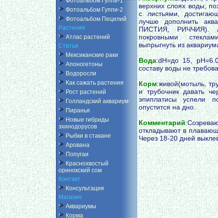
Фотоальбом Гуппи-1
верхних слоях воды, по
Фотоальбом Гуппи-2
с листьями, достига
Фотоальбом Пецилий
лучше дополнить акв
Растения
ПИСТИЯ, РИЧЧИЯ). А
покровными стекла
Атлас растений
выпрыгнуть из аквариум
Статьи
Мексиканские раки
Вода
:dH=до 15, pH=6.0
Апоногетоны
составу воды не требов
Водоросли
Как сажать растения
Корм
:живой(мотыль, тр
и трубочник давать ч
Рост растений
эпиплатисы успели п
Голландский аквариум
опустится на дно.
Пиранья
Новые гибриды
Комментарий
:Созрева
эхинодорусов
откладывают в плаваю
Рыбки в стакане
Через 18-20 дней выкле
Арована
Попугаи
Краснохвостый
оринокский сом
Контакт
Консультация
Магазин
Аквариумы
Корма