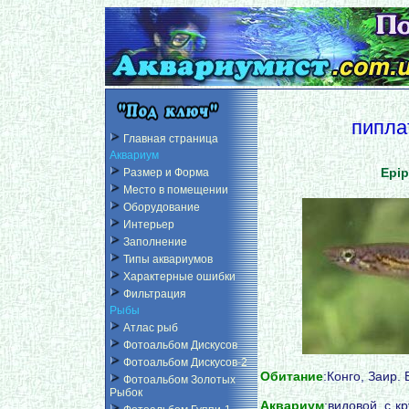
пипла
Главная страница
Аквариум
Epip
Размер и Форма
Место в помещении
Оборудование
Интерьер
Заполнение
Типы аквариумов
Характерные ошибки
Фильтрация
Рыбы
Атлас рыб
Фотоальбом Дискусов
Фотоальбом Дискусов-2
Обитание
:Конго, Заир.
Фотоальбом Золотых
Рыбок
Аквариум
:видовой, с 