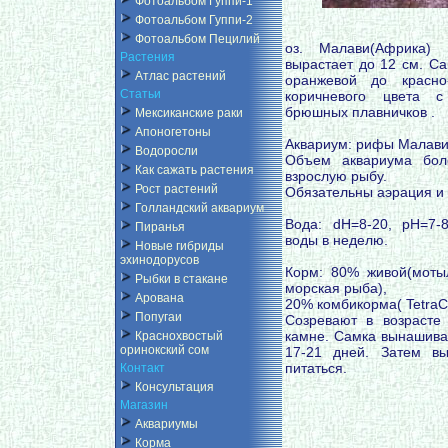
Фотоальбом Гуппи-1
Фотоальбом Гуппи-2
Фотоальбом Пецилий
оз. Малави(Африка)
Растения
вырастает до 12 см. Са
Атлас растений
оранжевой до красно
Статьи
коричневого цвета 
брюшных плавничков .
Мексиканские раки
Апоногетоны
Аквариум: рифы Малави
Водоросли
Объем аквариума бол
Как сажать растения
взрослую рыбу.
Рост растений
Обязательны аэрация и
Голландский аквариум
Вода: dH=8-20, pH=7-
Пиранья
воды в неделю.
Новые гибриды
эхинодорусов
Корм: 80% живой(мотыль
Рыбки в стакане
морская рыба),
Арована
20% комбикорма( TetraCic
Попугаи
Созревают в возрасте
камне. Самка вынашивае
Краснохвостый
оринокский сом
17-21 дней. Затем в
питаться.
Контакт
Консультация
Магазин
Аквариумы
Корма