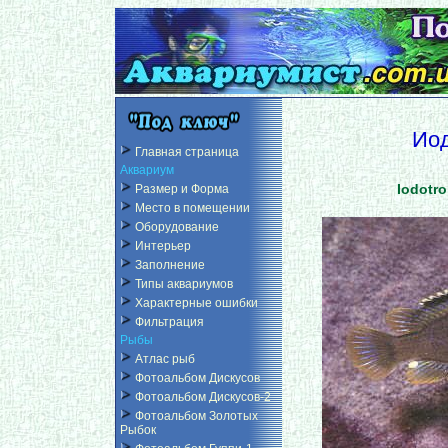
Ио
Главная страница
Аквариум
Iodotr
Размер и Форма
Место в помещении
Оборудование
Интерьер
Заполнение
Типы аквариумов
Характерные ошибки
Фильтрация
Рыбы
Атлас рыб
Фотоальбом Дискусов
Фотоальбом Дискусов-2
Фотоальбом Золотых
Рыбок