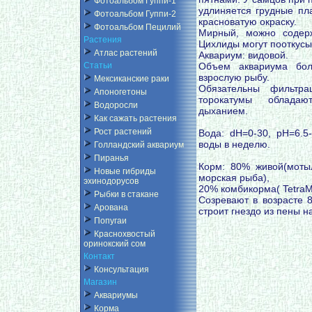
Фотоальбом Гуппи-1
удлиняется грудные пл
Фотоальбом Гуппи-2
красноватую окраску.
Фотоальбом Пецилий
Мирный, можно содер
Растения
Цихлиды могут пооткусы
Атлас растений
Аквариум: видовой.
Объем аквариума бол
Статьи
взрослую рыбу.
Мексиканские раки
Обязательны фильтра
Апоногетоны
торокатумы облада
Водоросли
дыханием.
Как сажать растения
Рост растений
Вода: dH=0-30, pH=6.5
воды в неделю.
Голландский аквариум
Пиранья
Корм: 80% живой(мотыль
Новые гибриды
морская рыба),
эхинодорусов
20% комбикорма( TetraM
Рыбки в стакане
Созревают в возрасте 
Арована
строит гнездо из пены н
Попугаи
Краснохвостый
оринокский сом
Контакт
Консультация
Магазин
Аквариумы
Корма