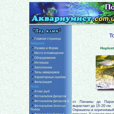
Т
Главная страница
Аквариум
Hoplos
Размер и Форма
Место в помещении
Оборудование
Интерьер
Заполнение
Типы аквариумов
Характерные ошибки
Фильтрация
Рыбы
Атлас рыб
Фотоальбом Дискусов
Фотоальбом Дискусов-2
от Панамы до Парагв
вырастает до 15-20 см.
Фотоальбом Золотых
Окрашены в коричневый
Рыбок
пятнами. У самцов при 