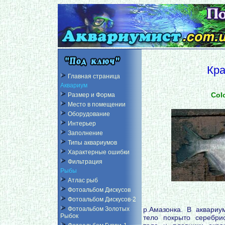
Кра
Главная страница
Аквариум
Col
Размер и Форма
Место в помещении
Оборудование
Интерьер
Заполнение
Типы аквариумов
Характерные ошибки
Фильтрация
Рыбы
Атлас рыб
Фотоальбом Дискусов
Фотоальбом Дискусов-2
р.Амазонка. В аквариу
Фотоальбом Золотых
Рыбок
тело покрыто серебри