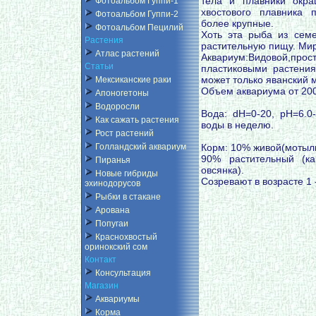
тела и плавники окр
Фотоальбом Гуппи-1
хвостового плавника 
Фотоальбом Гуппи-2
более крупные.
Фотоальбом Пецилий
Хоть эта рыба из семе
Растения
растительную пищу. Ми
Атлас растений
Аквариум:Видовой,прост
Статьи
пластиковыми растения
может только яванский 
Мексиканские раки
Объем аквариума от 20
Апоногетоны
Водоросли
Вода: dH=0-20, pH=6.0
Как сажать растения
воды в неделю.
Рост растений
Корм: 10% живой(мотыль
Голландский аквариум
90% растительный (кап
Пиранья
овсянка).
Новые гибриды
Созревают в возрасте 1 -
эхинодорусов
Рыбки в стакане
Арована
Попугаи
Краснохвостый
оринокский сом
Контакт
Консультация
Магазин
Аквариумы
Корма