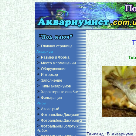
Т
Главная страница
Аквариум
Tet
Размер и Форма
Место в помещении
Оборудование
Интерьер
Заполнение
Типы аквариумов
Характерные ошибки
Фильтрация
Рыбы
Атлас рыб
Фотоальбом Дискусов
Фотоальбом Дискусов-2
Фотоальбом Золотых
Рыбок
Таиланд. В аквариуме 