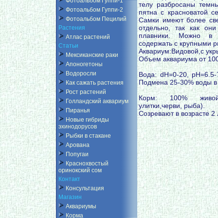
Фотоальбом Гуппи-1
телу разбросаны темны
Фотоальбом Гуппи-2
пятна с красноватой с
Фотоальбом Пецилий
Самки имеют более све
отдельно, так как он
Растения
плавники. Можно в 
Атлас растений
содержать с крупными 
Статьи
Аквариум:Видовой,с укр
Мексиканские раки
Объем аквариума от 10
Апоногетоны
Водоросли
Вода: dH=0-20, pH=6.5-7
Подмена 25-30% воды в
Как сажать растения
Рост растений
Корм: 100% живой(
Голландский аквариум
улитки,черви, рыба).
Пиранья
Созревают в возрасте 2 
Новые гибриды
эхинодорусов
Рыбки в стакане
Арована
Попугаи
Краснохвостый
оринокский сом
Контакт
Консультация
Магазин
Аквариумы
Корма