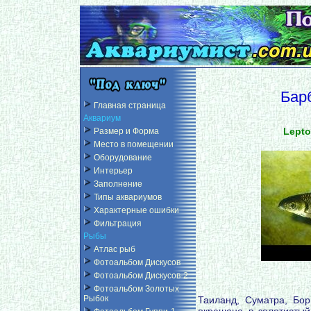
Бар
Главная страница
Аквариум
Lepto
Размер и Форма
Место в помещении
Оборудование
Интерьер
Заполнение
Типы аквариумов
Характерные ошибки
Фильтрация
Рыбы
Атлас рыб
Фотоальбом Дискусов
Фотоальбом Дискусов-2
Фотоальбом Золотых
Рыбок
Таиланд, Суматра, Бор
окрашено в золотистый