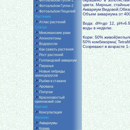
Фотоальбом Гуппи-1
цвета. Мирные, стайные
Фотоальбом Гуппи-2
Аквариум:Видовой,Обяза
Фотоальбом Пецилий
Объем аквариума от 40
Растения
Атлас растений
Вода: dH=до 12, pH=6.5
Статьи
воды в неделю.
Мексиканские раки
Корм: 50% живой(мотыль,
Апоногетоны
50% комбикорма( TetraMi
Водоросли
Созревают в возрасте 1- 
Как сажать растения
Рост растений
Голландский аквариум
Пиранья
Новые гибриды
эхинодорусов
Рыбки в стакане
Арована
Попугаи
Краснохвостый
оринокский сом
Контакт
Консультация
Магазин
Аквариумы
Корма