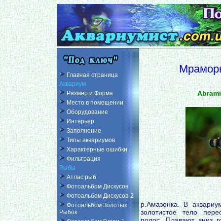
Мрамор
Главная страница
Аквариум
Abrami
Размер и Форма
Место в помещении
Оборудование
Интерьер
Заполнение
Типы аквариумов
Характерные ошибки
Фильтрация
Рыбы
Атлас рыб
Фотоальбом Дискусов
Фотоальбом Дискусов-2
р.Амазонка. В аквариу
Фотоальбом Золотых
золотистое тело пер
Рыбок
полос. Плавают вниз г