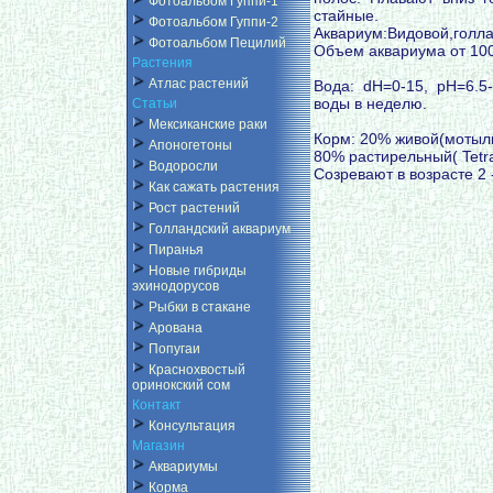
Фотоальбом Гуппи-1
стайные.
Фотоальбом Гуппи-2
Аквариум:Видовой,голла
Фотоальбом Пецилий
Объем аквариума от 10
Растения
Атлас растений
Вода: dH=0-15, pH=6.5
воды в неделю.
Статьи
Мексиканские раки
Корм: 20% живой(мотыль,
Апоногетоны
80% растирельный( TetraP
Водоросли
Созревают в возрасте 2 -
Как сажать растения
Рост растений
Голландский аквариум
Пиранья
Новые гибриды
эхинодорусов
Рыбки в стакане
Арована
Попугаи
Краснохвостый
оринокский сом
Контакт
Консультация
Магазин
Аквариумы
Корма