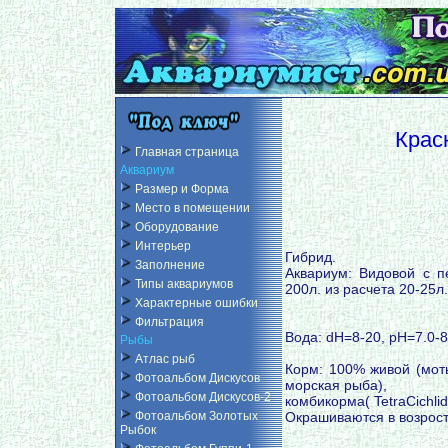
Крас
Главная страница
Аквариум
Размер и Форма
Место в помещении
Оборудование
Интерьер
Гибрид.
Заполнение
Аквариум: Видовой с 
Типы аквариумов
200л. из расчета 20-25л
Характерные ошибки
Фильтрация
Вода: dH=8-20, pH=7.0-8
Рыбы
Атлас рыб
Корм: 100% живой (моты
Фотоальбом Дискусов
морская рыба),
Фотоальбом Дискусов-2
комбикорма( TetraCichlid
Окрашиваются в возросте
Фотоальбом Золотых
Рыбок