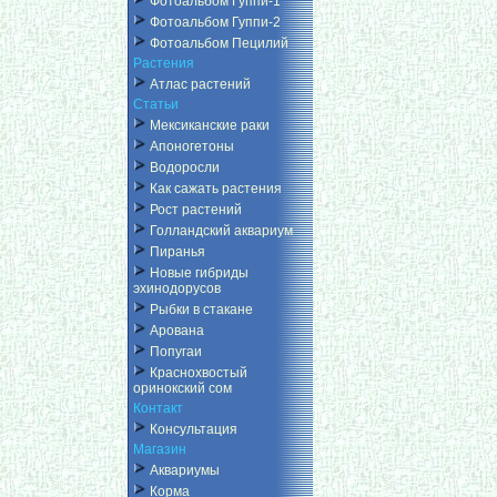
Фотоальбом Гуппи-1
Фотоальбом Гуппи-2
Фотоальбом Пецилий
Растения
Атлас растений
Статьи
Мексиканские раки
Апоногетоны
Водоросли
Как сажать растения
Рост растений
Голландский аквариум
Пиранья
Новые гибриды
эхинодорусов
Рыбки в стакане
Арована
Попугаи
Краснохвостый
оринокский сом
Контакт
Консультация
Магазин
Аквариумы
Корма