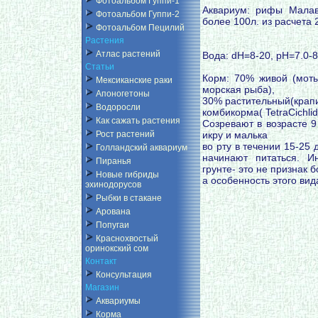
Фотоальбом Гуппи-1
Аквариум: рифы Мала
Фотоальбом Гуппи-2
более 100л. из расчета 
Фотоальбом Пецилий
Растения
Атлас растений
Вода: dH=8-20, pH=7.0-8
Статьи
Корм: 70% живой (мотыл
Мексиканские раки
морская рыба),
Апоногетоны
30% растительный(крапив
Водоросли
комбикорма( TetraCichlid,
Как сажать растения
Созревают в возрасте 9
икру и малька
Рост растений
во рту в течении 15-25 
Голландский аквариум
начинают питаться. 
Пиранья
грунте- это не признак б
Новые гибриды
а особенность этого вид
эхинодорусов
Рыбки в стакане
Арована
Попугаи
Краснохвостый
оринокский сом
Контакт
Консультация
Магазин
Аквариумы
Корма