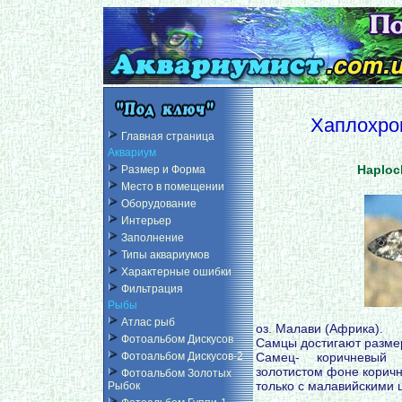
Хаплохро
Главная страница
Аквариум
Haploch
Размер и Форма
Место в помещении
Оборудование
Интерьер
Заполнение
Типы аквариумов
Характерные ошибки
Фильтрация
Рыбы
Атлас рыб
оз. Малави (Африка).
Фотоальбом Дискусов
Самцы достигают размер
Самец- коричневый 
Фотоальбом Дискусов-2
золотистом фоне коричн
Фотоальбом Золотых
только с малавийскими 
Рыбок