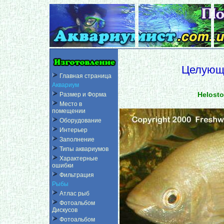
Целующ
Главная страница
Аквариум
Helosto
Размер и Форма
Место в
помещении
Оборудование
Интерьер
Заполнение
Типы аквариумов
Характерные
ошибки
Фильтрация
Рыбы
Атлас рыб
Фотоальбом
Дискусов
Фотоальбом