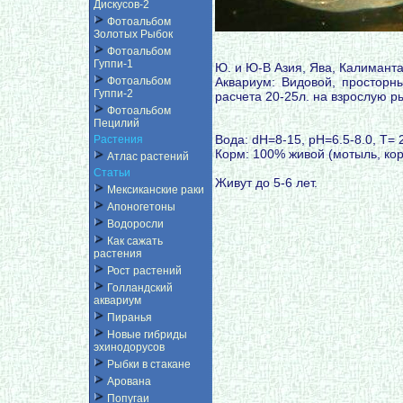
Дискусов-2
Фотоальбом
Золотых Рыбок
Фотоальбом
Гуппи-1
Ю. и Ю-В Азия, Ява, Калиманта
Аквариум: Видовой, просторн
Фотоальбом
Гуппи-2
расчета 20-25л. на взрослую р
Фотоальбом
Пецилий
Вода: dH=8-15, pH=6.5-8.0, T= 
Растения
Корм: 100% живой (мотыль, ко
Атлас растений
Статьи
Живут до 5-6 лет.
Мексиканские раки
Апоногетоны
Водоросли
Как сажать
растения
Рост растений
Голландский
аквариум
Пиранья
Новые гибриды
эхинодорусов
Рыбки в стакане
Арована
Попугаи