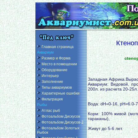
Ктеноп
Главная страница
Аквариум
cteno
Размер и Форма
Место в помещении
Оборудование
Интерьер
Западная Африка.Вырас
Заполнение
Аквариум: Видовой, пр
Типы аквариумов
200л. из расчета 20-25л
Характерные ошибки
Фильтрация
Вода: dH=0-16, pH=6.0-7.
Рыбы
Атлас рыб
Корм: 100% живой (моты
Фотоальбом Дискусов
тараканы),
Фотоальбом Дискусов-2
Живут до 5-6 лет.
Фотоальбом Золотых
Рыбок