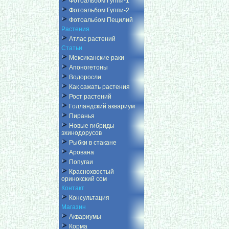
Фотоальбом Гуппи-1
Фотоальбом Гуппи-2
Фотоальбом Пецилий
Растения
Атлас растений
Статьи
Мексиканские раки
Апоногетоны
Водоросли
Как сажать растения
Рост растений
Голландский аквариум
Пиранья
Новые гибриды
эхинодорусов
Рыбки в стакане
Арована
Попугаи
Краснохвостый
оринокский сом
Контакт
Консультация
Магазин
Аквариумы
Корма