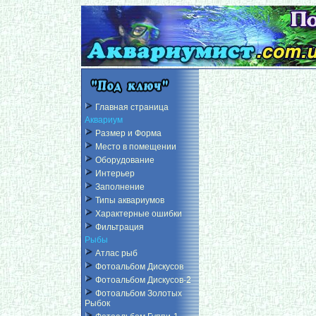
Главная страница
Аквариум
Размер и Форма
Место в помещении
Оборудование
Интерьер
Заполнение
Типы аквариумов
Характерные ошибки
Фильтрация
Рыбы
Атлас рыб
Фотоальбом Дискусов
Фотоальбом Дискусов-2
Фотоальбом Золотых
Рыбок