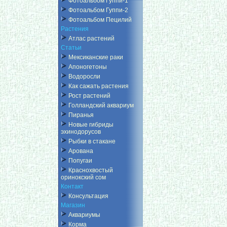
Фотоальбом Гуппи-1
Фотоальбом Гуппи-2
Фотоальбом Пецилий
Растения
Атлас растений
Статьи
Мексиканские раки
Апоногетоны
Водоросли
Как сажать растения
Рост растений
Голландский аквариум
Пиранья
Новые гибриды
эхинодорусов
Рыбки в стакане
Арована
Попугаи
Краснохвостый
оринокский сом
Контакт
Консультация
Магазин
Аквариумы
Корма