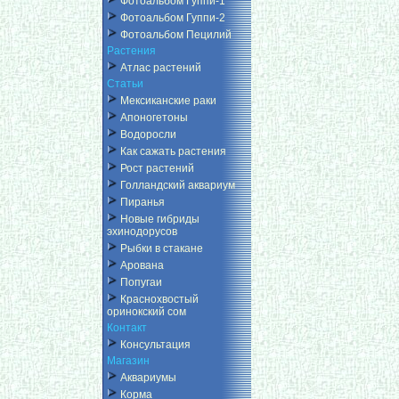
Фотоальбом Гуппи-1
Фотоальбом Гуппи-2
Фотоальбом Пецилий
Растения
Атлас растений
Статьи
Мексиканские раки
Апоногетоны
Водоросли
Как сажать растения
Рост растений
Голландский аквариум
Пиранья
Новые гибриды
эхинодорусов
Рыбки в стакане
Арована
Попугаи
Краснохвостый
оринокский сом
Контакт
Консультация
Магазин
Аквариумы
Корма