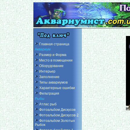
Главная страница
Аквариум
Размер и Форма
Место в помещении
Оборудование
Интерьер
Заполнение
Типы аквариумов
Характерные ошибки
Фильтрация
Рыбы
Атлас рыб
Фотоальбом Дискусов
Фотоальбом Дискусов-2
Фотоальбом Золотых
Рыбок