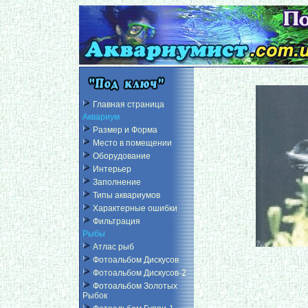
Главная страница
Аквариум
Размер и Форма
Место в помещении
Оборудование
Интерьер
Заполнение
Типы аквариумов
Характерные ошибки
Фильтрация
Рыбы
Атлас рыб
Фотоальбом Дискусов
Фотоальбом Дискусов-2
Фотоальбом Золотых
Рыбок