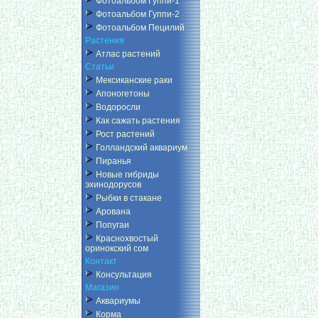
Фотоальбом Гуппи-1
Фотоальбом Гуппи-2
Фотоальбом Пецилий
Растения
Атлас растений
Статьи
Мексиканские раки
Апоногетоны
Водоросли
Как сажать растения
Рост растений
Голландский аквариум
Пиранья
Новые гибриды
эхинодорусов
Рыбки в стакане
Арована
Попугаи
Краснохвостый
оринокский сом
Контакт
Консультация
Магазин
Аквариумы
Корма