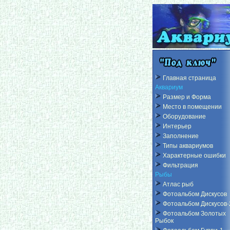
Главная страница
Аквариум
Размер и Форма
Место в помещении
Оборудование
Интерьер
Заполнение
Типы аквариумов
Характерные ошибки
Фильтрация
Рыбы
Атлас рыб
Фотоальбом Дискусов
Фотоальбом Дискусов-
Фотоальбом Золотых
Рыбок