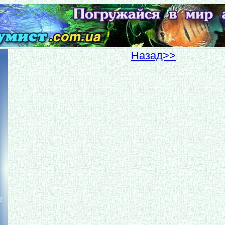
Hазад>>
2