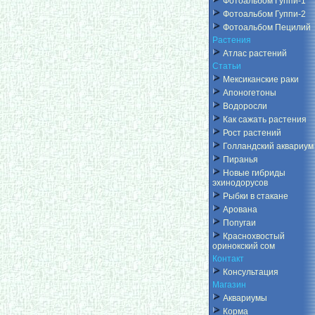
Фотоальбом Гуппи-1
Фотоальбом Гуппи-2
Фотоальбом Пецилий
Растения
Атлас растений
Статьи
Мексиканские раки
Апоногетоны
Водоросли
Как сажать растения
Рост растений
Голландский аквариум
Пиранья
Новые гибриды
эхинодорусов
Рыбки в стакане
Арована
Попугаи
Краснохвостый
оринокский сом
Контакт
Консультация
Магазин
Аквариумы
Корма