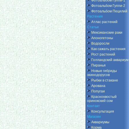
Фотоальбом Гуппи-1
Фотоальбом Гуппи-2
Фотоальбом Пецилий
Растения
Атлас растений
Статьи
Мексиканские раки
Апоногетоны
Водоросли
Как сажать растения
Рост растений
Голландский аквариум
Пиранья
Новые гибриды
эхинодорусов
Рыбки в стакане
Арована
Попугаи
Краснохвостый
оринокский сом
Контакт
Консультация
Магазин
Аквариумы
Корма