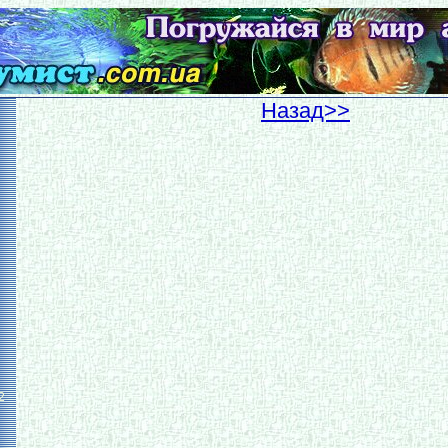
Hазад>>
2