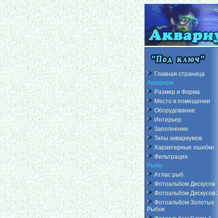
Главная страница
Аквариум
Размер и Форма
Место в помещении
Оборудование
Интерьер
Заполнение
Типы аквариумов
Характерные ошибки
Фильтрация
Рыбы
Атлас рыб
Фотоальбом Дискусов
Фотоальбом Дискусов-
Фотоальбом Золотых
Рыбок