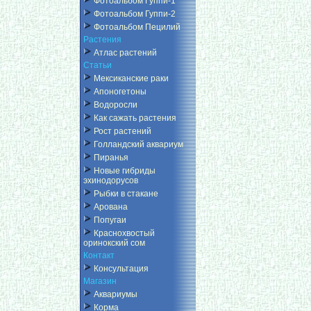
Фотоальбом Гуппи-1
Фотоальбом Гуппи-2
Фотоальбом Пецилий
Растения
Атлас растений
Статьи
Мексиканские раки
Апоногетоны
Водоросли
Как сажать растения
Рост растений
Голландский аквариум
Пиранья
Новые гибриды
эхинодорусов
Рыбки в стакане
Арована
Попугаи
Краснохвостый
оринокский сом
Контакт
Консультация
Магазин
Аквариумы
Корма