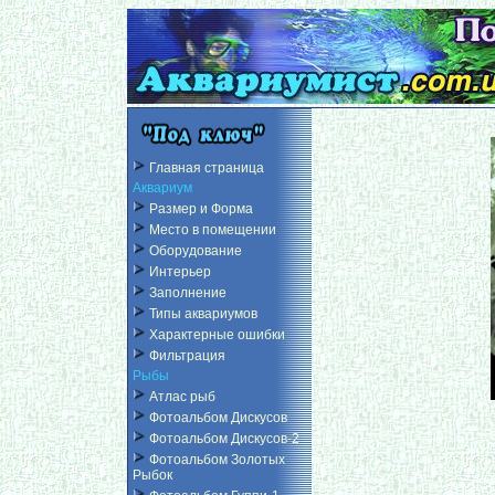
Главная страница
Аквариум
Размер и Форма
Место в помещении
Оборудование
Интерьер
Заполнение
Типы аквариумов
Характерные ошибки
Фильтрация
Рыбы
Атлас рыб
Фотоальбом Дискусов
Фотоальбом Дискусов-2
Фотоальбом Золотых
Рыбок