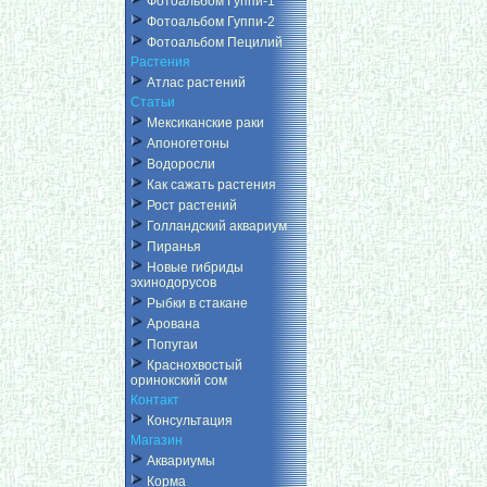
Фотоальбом Гуппи-1
Фотоальбом Гуппи-2
Фотоальбом Пецилий
Растения
Атлас растений
Статьи
Мексиканские раки
Апоногетоны
Водоросли
Как сажать растения
Рост растений
Голландский аквариум
Пиранья
Новые гибриды
эхинодорусов
Рыбки в стакане
Арована
Попугаи
Краснохвостый
оринокский сом
Контакт
Консультация
Магазин
Аквариумы
Корма