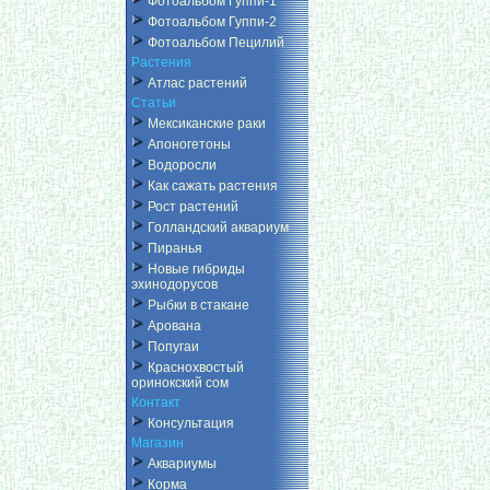
Фотоальбом Гуппи-1
Фотоальбом Гуппи-2
Фотоальбом Пецилий
Растения
Атлас растений
Статьи
Мексиканские раки
Апоногетоны
Водоросли
Как сажать растения
Рост растений
Голландский аквариум
Пиранья
Новые гибриды
эхинодорусов
Рыбки в стакане
Арована
Попугаи
Краснохвостый
оринокский сом
Контакт
Консультация
Магазин
Аквариумы
Корма