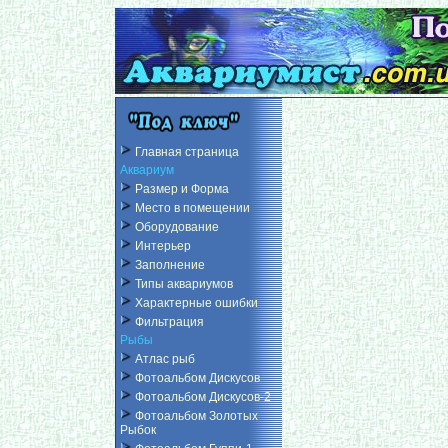
Главная страница
Аквариум
Размер и Форма
Место в помещении
Оборудование
Интерьер
Заполнение
Типы аквариумов
Характерные ошибки
Фильтрация
Рыбы
Атлас рыб
Фотоальбом Дискусов
Фотоальбом Дискусов-2
Фотоальбом Золотых
Рыбок